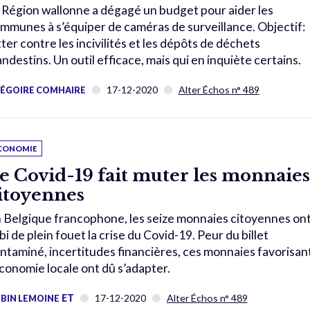
 Région wallonne a dégagé un budget pour aider les
mmunes à s’équiper de caméras de surveillance. Objectif:
tter contre les incivilités et les dépôts de déchets
andestins. Un outil efficace, mais qui en inquiète certains.
17-12-2020
Alter Échos n° 489
ÉGOIRE COMHAIRE
CONOMIE
e Covid-19 fait muter les monnaies
itoyennes
 Belgique francophone, les seize monnaies citoyennes on
bi de plein fouet la crise du Covid-19. Peur du billet
ntaminé, incertitudes financières, ces monnaies favorisan
économie locale ont dû s’adapter.
ET
17-12-2020
Alter Échos n° 489
BIN LEMOINE