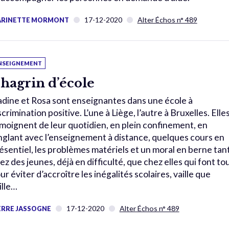
17-12-2020
Alter Échos n° 489
RINETTE MORMONT
NSEIGNEMENT
hagrin d’école
dine et Rosa sont enseignantes dans une école à
scrimination positive. L’une à Liège, l’autre à Bruxelles. Elle
moignent de leur quotidien, en plein confinement, en
nglant avec l’enseignement à distance, quelques cours en
ésentiel, les problèmes matériels et un moral en berne tan
ez des jeunes, déjà en difficulté, que chez elles qui font to
ur éviter d’accroître les inégalités scolaires, vaille que
ille…
17-12-2020
Alter Échos n° 489
ERRE JASSOGNE