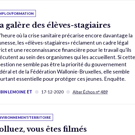
MPLOI/FORMATION
a galère des élèves-stagiaires
l’heure où la crise sanitaire précarise encore davantage la
unesse, les «élèves-stagiaires» réclament un cadre légal
rict et une reconnaissance financière pour le travail qu’ils
écutent au sein des organismes qui les accueillent. Si cett
estion ne semble pas être la priorité du gouvernement
déral et de la Fédération Wallonie-Bruxelles, elle semble
urtant essentielle pour protéger ces jeunes. Enquête.
ET
17-12-2020
Alter Échos n° 489
BIN LEMOINE
NVIRONNEMENT/TERRITOIRE
olluez, vous êtes filmés