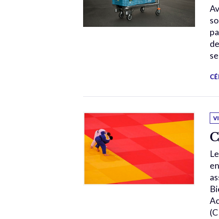
Av
so
pa
de
se
CÉ
V
C
Le
en
as
Bi
Ac
(C