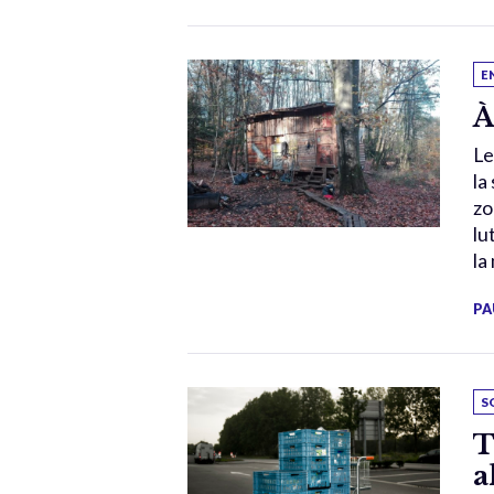
E
À
Le
la
zo
lu
la
PA
S
T
a