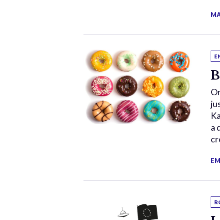
MA
E
B
Or
ju
Ka
a 
cr
EM
R