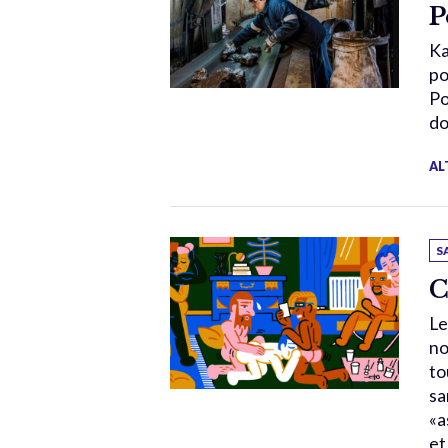
P
Ka
po
Po
do
AL
S
C
Le
no
to
sa
«a
et