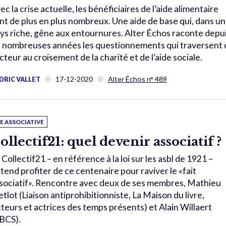
ec la crise actuelle, les bénéficiaires de l’aide alimentaire
nt de plus en plus nombreux. Une aide de base qui, dans un
ys riche, gêne aux entournures. Alter Échos raconte depu
 nombreuses années les questionnements qui traversent 
cteur au croisement de la charité et de l’aide sociale.
17-12-2020
Alter Échos n° 489
DRIC VALLET
IE ASSOCIATIVE
ollectif21: quel devenir associatif ?
 Collectif21 – en référence à la loi sur les asbl de 1921 –
tend profiter de ce centenaire pour raviver le «fait
sociatif». Rencontre avec deux de ses membres, Mathieu
etlot (Liaison antiprohibitionniste, La Maison du livre,
teurs et actrices des temps présents) et Alain Willaert
BCS).