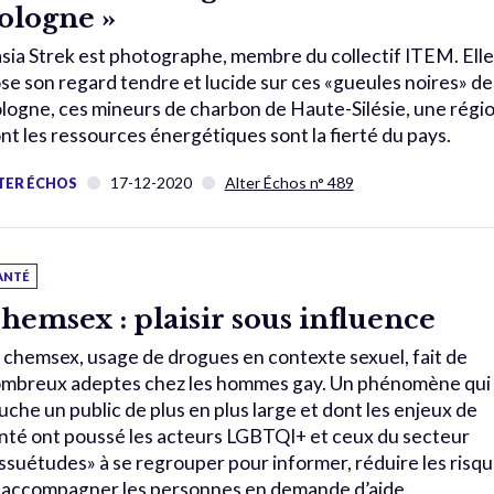
ologne »
sia Strek est photographe, membre du collectif ITEM. Elle
se son regard tendre et lucide sur ces «gueules noires» de
logne, ces mineurs de charbon de Haute-Silésie, une régi
nt les ressources énergétiques sont la fierté du pays.
17-12-2020
Alter Échos n° 489
TER ÉCHOS
ANTÉ
hemsex : plaisir sous influence
 chemsex, usage de drogues en contexte sexuel, fait de
mbreux adeptes chez les hommes gay. Un phénomène qui
uche un public de plus en plus large et dont les enjeux de
nté ont poussé les acteurs LGBTQI+ et ceux du secteur
ssuétudes» à se regrouper pour informer, réduire les risq
 accompagner les personnes en demande d’aide.