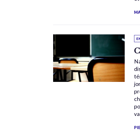
MA
E
C
Na
di
té
jo
pr
ch
po
va
PI