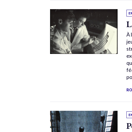
E
L
À 
je
st
ex
qu
fé
po
RO
E
P