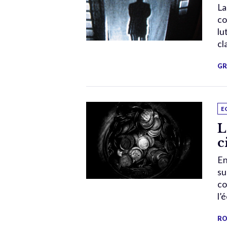
La
co
lu
cl
GR
E
L
c
En
su
co
l’
RO