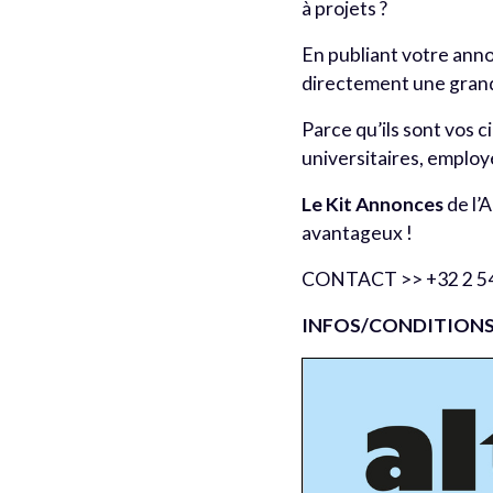
à projets ?
En publiant votre anno
directement une grande
Parce qu’ils sont vos c
universitaires, empl
Le
Kit Annonces
de l’
avantageux !
CONTACT >> +32 2 541 
INFOS/CONDITION