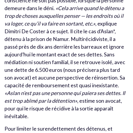
conscience ne soit pas possible, lorsque la personne
demeure dans le déni.
«Cela arrive quand le détenu a
trop de choses auxquelles penser — les endroits où il
va loger, ce qu’il va faire en sortant, etc.»
, explique
Dimitri De Coster à ce sujet. Il cite le cas d’Aslan*,
détenu à la prison de Namur. Multirécidiviste, il a
passé près de dix ans derrière les barreaux et ignore
aujourd’hui le montant exact de ses dettes. Sans
médiation ni soutien familial, il se retrouve isolé, avec
une dette de 6.500 euros (nous précisera plus tard
son avocat) et aucune perspective de réinsertion. Sa
capacité de remboursement est quasi inexistante.
«
Aslan n’est pas une personne qui paiera ses dettes. Il
est trop abîmé par la détention»
, estime son avocat,
pour qui le risque de récidive à la sortie apparaît
inévitable.
Pour limiter le surendettement des détenus, et