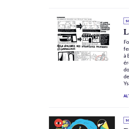
S
L
Fo
fe
à 
ér
do
de
Ys
AL
S