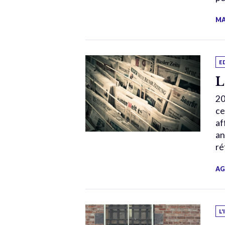
MA
E
L
20
ce
af
an
ré
AG
L