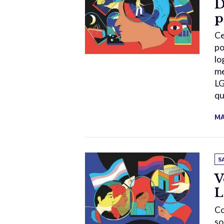
D
p
Ce
po
lo
me
LG
qu
MA
S
V
L
Co
so