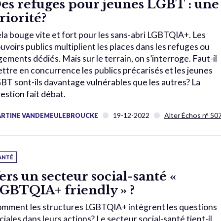
es refuges pour jeunes LGBT : une
riorité?
la bouge vite et fort pour les sans-abri LGBTQIA+. Les
uvoirs publics multiplient les places dans les refuges ou
gements dédiés. Mais sur le terrain, on s’interroge. Faut-il
ttre en concurrence les publics précarisés et les jeunes
BT sont-ils davantage vulnérables que les autres? La
estion fait débat.
19-12-2022
Alter Échos n° 50
RTINE VANDEMEULEBROUCKE
ANTÉ
ers un secteur social-santé «
GBTQIA+ friendly » ?
mment les structures LGBTQIA+ intègrent les questions
ciales dans leurs actions? Le secteur social-santé tient-il