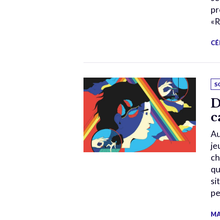
pr
«R
CÉ
S
D
c
Au
je
ch
qu
si
pe
MA