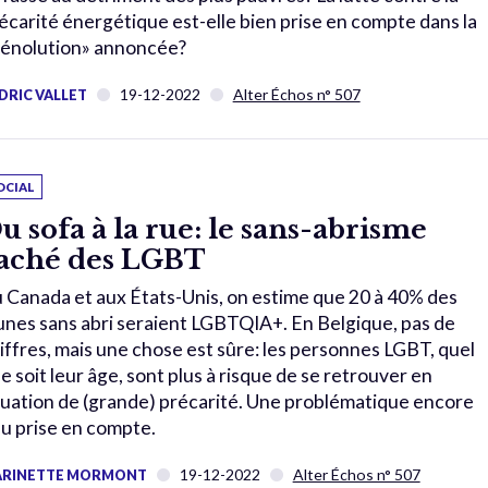
écarité énergétique est-elle bien prise en compte dans la
énolution» annoncée?
19-12-2022
Alter Échos n° 507
DRIC VALLET
OCIAL
u sofa à la rue: le sans-abrisme
aché des LGBT
 Canada et aux États-Unis, on estime que 20 à 40% des
unes sans abri seraient LGBTQIA+. En Belgique, pas de
iffres, mais une chose est sûre: les personnes LGBT, quel
e soit leur âge, sont plus à risque de se retrouver en
tuation de (grande) précarité. Une problématique encore
u prise en compte.
19-12-2022
Alter Échos n° 507
RINETTE MORMONT