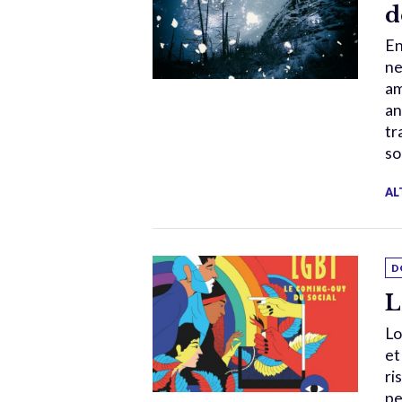
d
En
ne
am
an
tr
so
AL
D
L
Lo
et
ri
pe