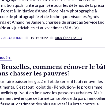
rmation qualifiante organisée pour les détenus de la priso
 Forest à l’initiative d’Anne-Flore Mary photographe à
École de photographie et de techniques visuelles Agnès
rda et Amandine Jansen, chargée de projet au Service laï
aide aux justiciables et aux victimes (SLAJ-V).
19-12-2022
Alter Échos n° 507
ERRE JASSOGNE
NQUÊTE
 Bruxelles, comment rénover le bât
ans chasser les pauvres?
ur faire baisser les gaz à effet de serre, il faut rénover les
timents. C’est tout l’objet de «Rénolution», le programme
uxellois qui veut en finir avec les passoires urbaines. Mais
mment éviter que cette métamorphose du parc immobilie
 fasse au détriment des plus pauvres? La lutte contre la