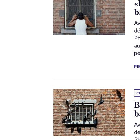
«
b
Av
dé
Ph
au
pé
PI
C
B
b
Av
dé
Ph