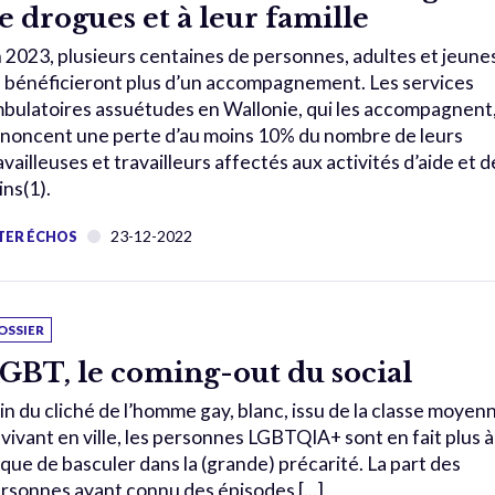
e drogues et à leur famille
 2023, plusieurs centaines de personnes, adultes et jeunes
 bénéficieront plus d’un accompagnement. Les services
bulatoires assuétudes en Wallonie, qui les accompagnent
noncent une perte d’au moins 10% du nombre de leurs
availleuses et travailleurs affectés aux activités d’aide et d
ins(1).
23-12-2022
TER ÉCHOS
OSSIER
GBT, le coming-out du social
in du cliché de l’homme gay, blanc, issu de la classe moyen
 vivant en ville, les personnes LGBTQIA+ sont en fait plus à
sque de basculer dans la (grande) précarité. La part des
rsonnes ayant connu des épisodes [...]