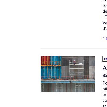
fo
de
l’
Va
d’
PI
E
À
s
Po
bâ
br
co
se