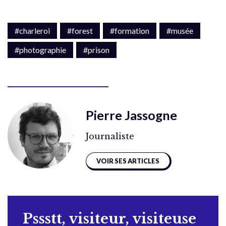
#charleroi
#forest
#formation
#musée
#photographie
#prison
Pierre Jassogne
Journaliste
VOIR SES ARTICLES
Pssstt, visiteur, visiteuse