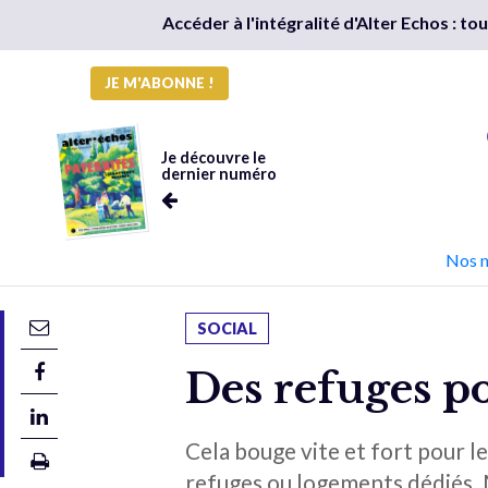
Accéder à l'intégralité d'Alter Echos : t
JE M'ABONNE !
Je découvre le
dernier numéro
Nos 
SOCIAL
Des refuges p
Cela bouge vite et fort pour l
refuges ou logements dédiés. M