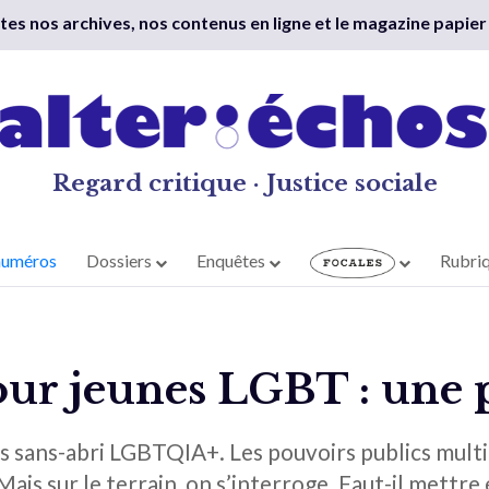
outes nos archives, nos contenus en ligne et le magazine papier
Regard critique · Justice sociale
numéros
Dossiers
Enquêtes
Rubri
our jeunes LGBT : une p
es sans-abri LGBTQIA+. Les pouvoirs publics multip
ais sur le terrain, on s’interroge. Faut-il mettre