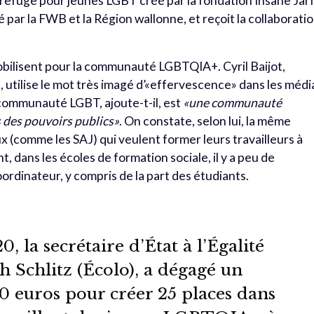
refuge pour jeunes LGBT créé par la fondation Ihsane Jarf
par la FWB et la Région wallonne, et reçoit la collaborati
 mobilisent pour la communauté LGBTQIA+. Cyril Baijot,
 utilise le mot très imagé d’«effervescence» dans les médi
 communauté LGBT, ajoute-t-il, est
«une communauté
s des pouvoirs publics»
. On constate, selon lui, la même
ux (comme les SAJ) qui veulent former leurs travailleurs à
 dans les écoles de formation sociale, il y a peu de
ordinateur, y compris de la part des étudiants.
 la secrétaire d’État à l’Égalité
h Schlitz (Écolo), a dégagé un
0 euros pour créer 25 places dans