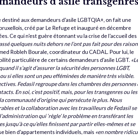
emandeurs d’asile transgenre
e destiné aux demandeurs d’asile LGBTQIA+, on fait une
bruxellois, créé par Le Refuge et inauguré en décembre
es. Ce qui n’est guère étonnant vu la crise de l’accueil des
ssé quelques nuits dehors ne l’ont pas fait pour des raison
med Robleh Bourale, coordinateur du CADAL. Pour lui, le
ilité particulière de certains demandeurs d’asile LGBT.
«L
uand il s’agit d’assurer la sécurité des personnes LGBT,
 ou si elles sont un peu efféminées de manière très visible.
ectives. Fedasil regroupe dans les chambres des personnes
tacts. En soi, c’est positif, mais, pour les transgenres ou les
rs la communauté d’origine qui persécute le plus. Nous
ables et la collaboration avec les travailleurs de Fedasil se
 l’administration qui ‘règle’ le problème en transférant les
 jusqu’à ce qu’elles finissent par partir elles-mêmes et se
se bien d’appartements individuels, mais
«en nombre ridicu