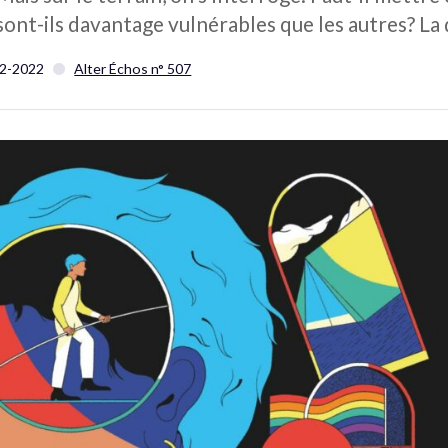
sont-ils davantage vulnérables que les autres? La 
2-2022
Alter Échos n° 507