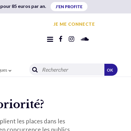
 pour 85 euros par an.
J'EN PROFITE
JE ME CONNECTE
ques
OK
riorité?
lient les places dans les
 en concurrence les publics