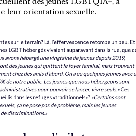
ccueillent des jeunes LGBTQIA+, à
e leur orientation sexuelle.
ntes sur le terrain? Là, l’effervescence retombe un peu. Et
unes LGBT hébergés vivaient auparavant dans la rue, que c
s avons hébergé une vingtaine de jeunes depuis 2019
,
sont des jeunes qui quittent le foyer familial, mais trouvent
ent chez des amis d’abord. On a eu quelques jeunes avec 
 10% de notre public. Les jeunes que nous hébergeons sont
dministratives pour pouvoir se lancer, vivre seuls.»
Ces
ueillis dans les refuges «traditionnels»?
«Certains sont
exuels, ça ne pose pas de problème, mais les jeunes
de discriminations.»