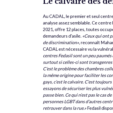
Le calvaire des d
Au CADAL, le premier et seul centr
analyse assez semblable. Ce centre 
2021, offre 12 places, toutes occupé
demandeurs d’asile.
«Ceux qui ont pa
de discrimination»
, reconnaît Maha
CADAL est nécessaire vu la vulnérab
centres Fedasil sont un peu paumés q
surtout si celles-ci sont transgenres
C’est le problème des chambres coll
la même origine pour faciliter les con
gays, c’est le calvaire. C’est toujou
essayons de sécuriser les plus vulnér
passe bien. Ce qui n’est pas le cas de
personnes LGBT dans d’autres centres
retrouver dans la rue.»
Fedasil dispo