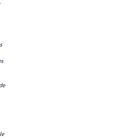
s
s
es
 de
le