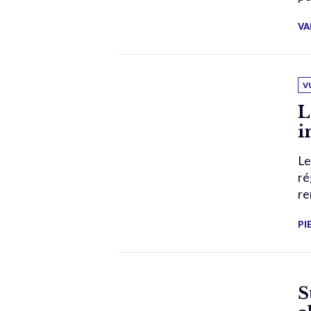
VA
V
L
i
Le
ré
re
PI
S