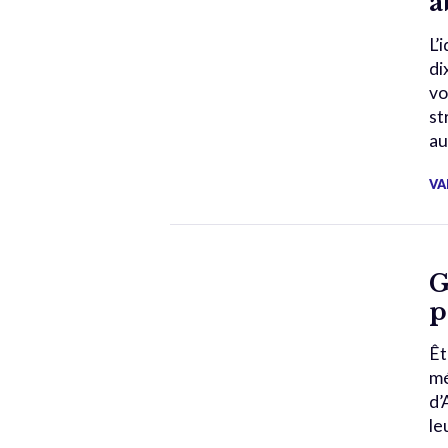
a
L’
di
vo
st
au
VA
G
p
Êt
mé
d’
le