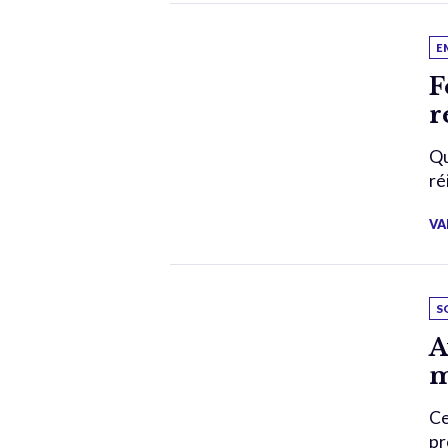
E
F
r
Qu
ré
VA
S
A
m
Ce
pr