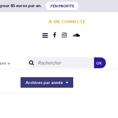
 pour 85 euros par an.
J'EN PROFITE
JE ME CONNECTE
ques
OK
Archives par année
e