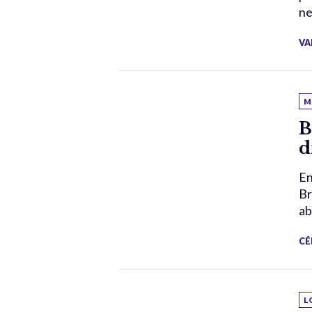
ne
VA
M
B
d
En
Br
ab
CÉ
L