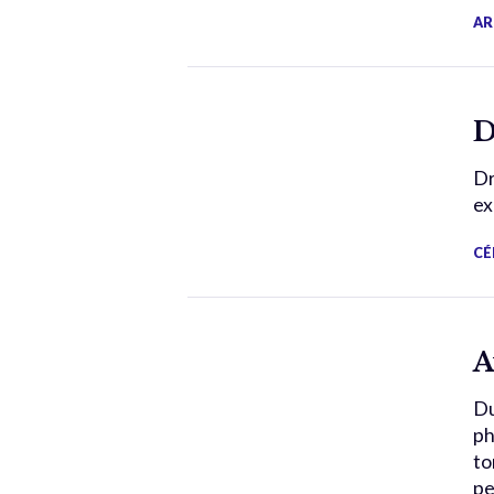
AR
D
Dr
ex
CÉ
A
Du
ph
to
pe