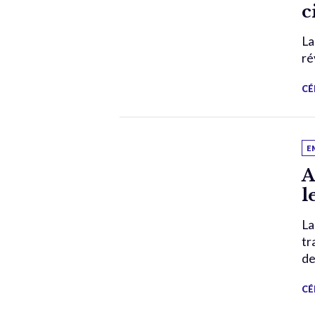
c
La
ré
CÉ
E
A
l
La
tr
de
CÉ