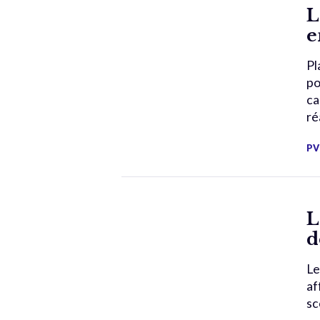
L
e
Pl
po
ca
ré
PV
L
d
Le
af
sc