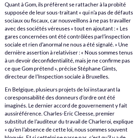
Quant à Gom, ils préfèrent se rattacher à la probité
supposée de leur sous-traitant « qui n’a pas de défauts
sociaux ou fiscaux, car nousveillons à ne pas travailler
avec des sociétés véreuses » tout en ajoutant : « Les
gares concernées ont été contrôlées parl’inspection
sociale et rien d’anormal ne nous a été signalé. » Une
dernière assertion à relativiser : « Nous sommes tenus
à un devoir deconfidentialité, mais je ne confirme pas
ce que Gom prétend », précise Stéphane Gimts,
directeur de l’Inspection sociale à Bruxelles.
En Belgique, plusieurs projets de loi instaurant la
coresponsabilité des donneurs d’ordre ont été
imaginés. Le dernier accord de gouvernement y fait
aussiréférence. Charles-Eric Cleesse, premier
substitut de l’auditeur du travail de Charleroi, explique
« qu’en l’absence de cette loi, nous sommes souvent
bloqués. Et si cetteloi ne passe pas, c’est qu’il y a de