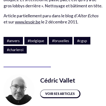
gros lobbys derrière ». Nettoyage et bâtiment en tête.
Article partiellement paru dans le blog d’
Alter Echos
et sur
www.lesoir.be
le 2 décembre 2011.
#anvers
#belgique
#bruxelles
#cgsp
#charleroi
Cédric Vallet
VOIR SES ARTICLES