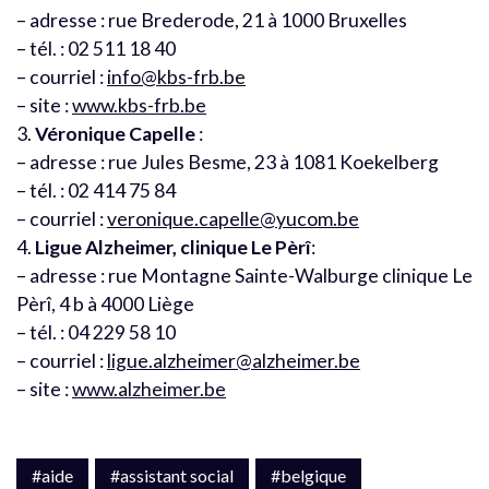
– adresse : rue Brederode, 21 à 1000 Bruxelles
– tél. : 02 511 18 40
– courriel :
info@kbs-frb.be
– site :
www.kbs-frb.be
3.
Véronique Capelle
:
– adresse : rue Jules Besme, 23 à 1081 Koekelberg
– tél. : 02 414 75 84
– courriel :
veronique.capelle@yucom.be
4.
Ligue Alzheimer, clinique Le Pèrî
:
– adresse : rue Montagne Sainte-Walburge clinique Le
Pèrî, 4 b à 4000 Liège
– tél. : 04 229 58 10
– courriel :
ligue.alzheimer@alzheimer.be
– site :
www.alzheimer.be
#aide
#assistant social
#belgique