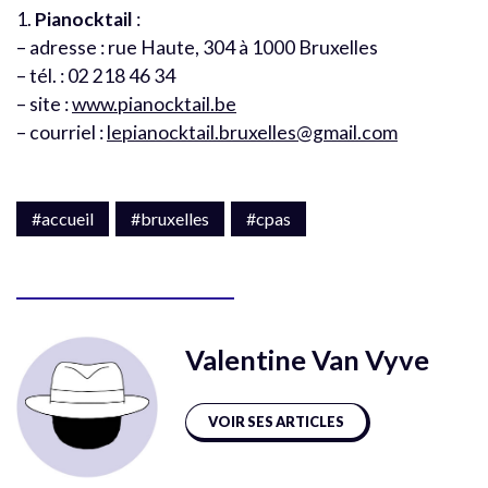
1.
Pianocktail
:
– adresse : rue Haute, 304 à 1000 Bruxelles
– tél. : 02 218 46 34
– site :
www.pianocktail.be
– courriel :
lepianocktail.bruxelles@gmail.com
#accueil
#bruxelles
#cpas
Valentine Van Vyve
VOIR SES ARTICLES