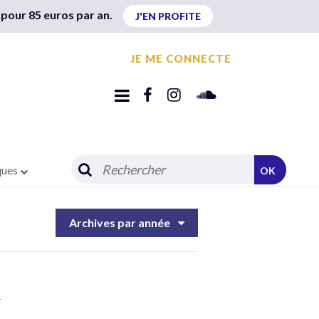
 pour 85 euros par an.
J'EN PROFITE
JE ME CONNECTE
ques
OK
Archives par année
u