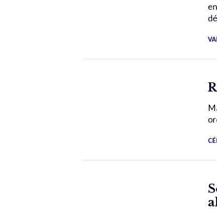
en
dé
VA
R
Ma
or
CÉ
S
a