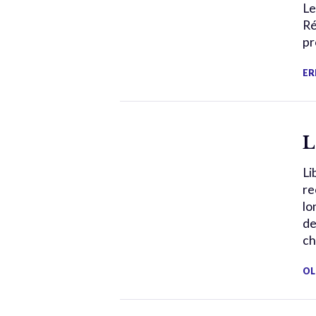
Le
Ré
pr
ER
L
Li
re
lo
de
ch
OL