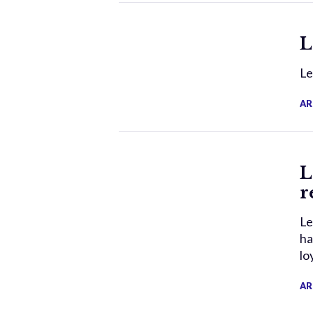
L
Le
AR
L
r
Le
ha
lo
AR