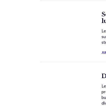
S
l
Le
su
st
JU
D
Le
pr
bu
di