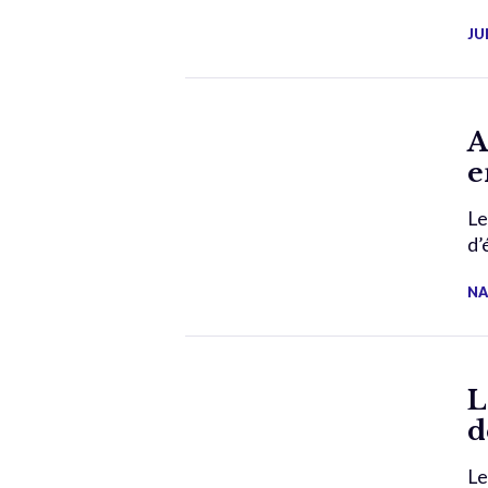
JU
A
e
Le
d’
NA
L
d
Le