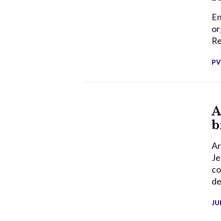
En
or
Re
PV
A
b
Ar
Je
co
de
JU