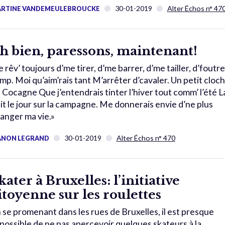
30-01-2019
Alter Échos n° 47
RTINE VANDEMEULEBROUCKE
h bien, paressons, maintenant!
e rêv’ toujours d’me tirer, d’me barrer, d’me tailler, d’foutre
mp. Moi qu’aim’rais tant M’arrêter d’cavaler. Un petit cloc
 Cocagne Que j’entendrais tinter l’hiver tout comm’ l’été L
it le jour sur la campagne. Me donnerais envie d’ne plus
anger ma vie.»
30-01-2019
Alter Échos n° 470
NON LEGRAND
kater à Bruxelles: l’initiative
itoyenne sur les roulettes
 se promenant dans les rues de Bruxelles, il est presque
possible de ne pas apercevoir quelques skateurs à la