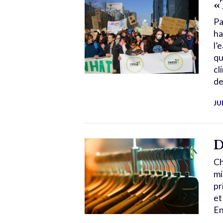
«
Pa
ha
l’
qu
cl
de
JU
D
Ch
mi
pr
et
En