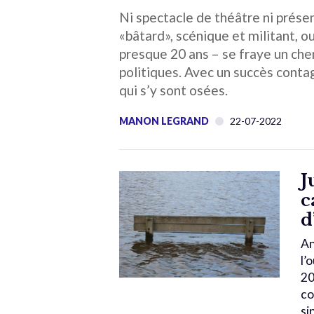
Ni spectacle de théâtre ni prése
«bâtard», scénique et militant, ou
presque 20 ans – se fraye un che
politiques. Avec un succès cont
qui s’y sont osées.
MANON LEGRAND
22-07-2022
J
c
d
An
l’
20
co
si