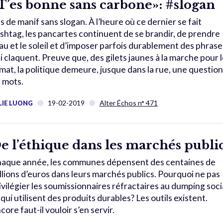
T’es bonne sans carbone»: #slogan
s de manif sans slogan. À l’heure où ce dernier se fait
shtag, les pancartes continuent de se brandir, de prendre
eau et le soleil et d’imposer parfois durablement des phrase
i claquent. Preuve que, des gilets jaunes à la marche pour 
imat, la politique demeure, jusque dans la rue, une question
 mots.
19-02-2019
Alter Échos n° 471
LIE LUONG
e l’éthique dans les marchés publi
aque année, les communes dépensent des centaines de
llions d’euros dans leurs marchés publics. Pourquoi ne pas
ivilégier les soumissionnaires réfractaires au dumping soci
 qui utilisent des produits durables? Les outils existent.
core faut-il vouloir s’en servir.