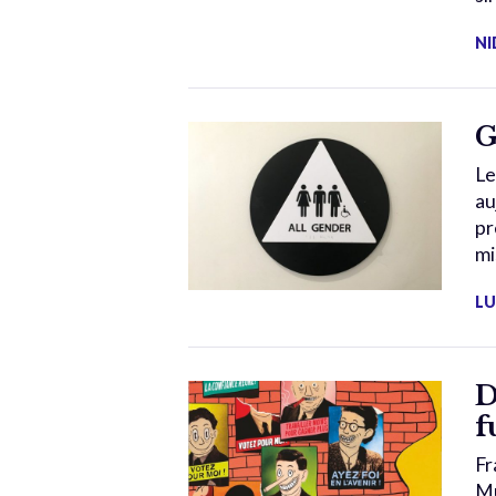
NI
G
Le
au
pr
mi
L
D
f
Fr
Mu