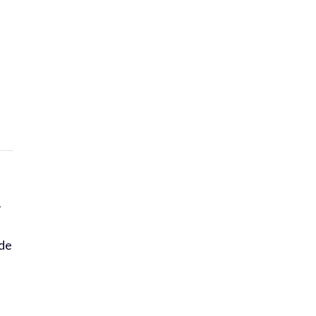
i
 de