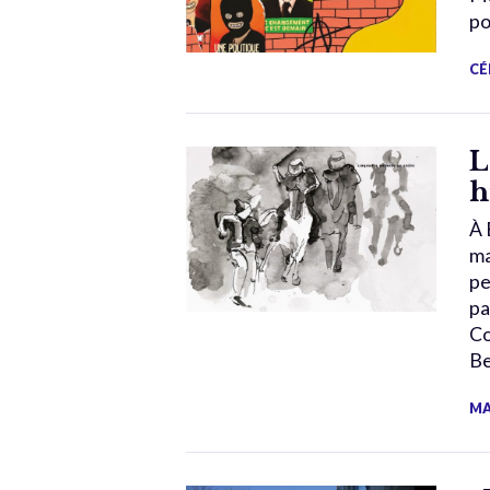
po
CÉ
L
h
À 
ma
pe
pa
Co
Be
MA