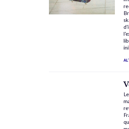
re
Br
sk
d’
l’
li
in
AL
V
Le
ma
re
Fr
qu
me