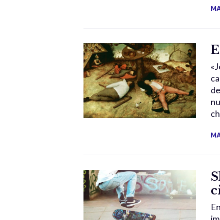
MA
E
«J
ca
de
nu
ch
MA
S
c
En
im