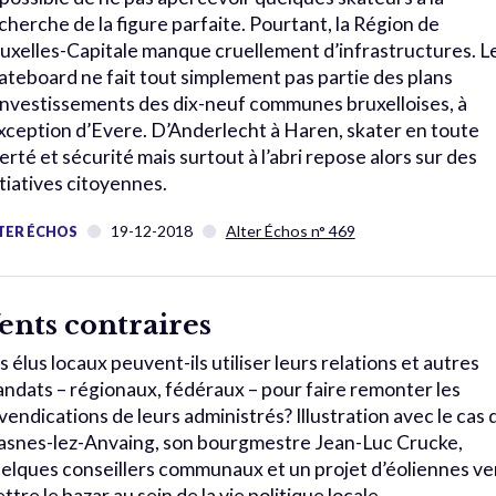
cherche de la figure parfaite. Pourtant, la Région de
uxelles-Capitale manque cruellement d’infrastructures. L
ateboard ne fait tout simplement pas partie des plans
investissements des dix-neuf communes bruxelloises, à
exception d’Evere. D’Anderlecht à Haren, skater en toute
berté et sécurité mais surtout à l’abri repose alors sur des
itiatives citoyennes.
19-12-2018
Alter Échos n° 469
TER ÉCHOS
ents contraires
s élus locaux peuvent-ils utiliser leurs relations et autres
ndats – régionaux, fédéraux – pour faire remonter les
vendications de leurs administrés? Illustration avec le cas 
asnes-lez-Anvaing, son bourgmestre Jean-Luc Crucke,
elques conseillers communaux et un projet d’éoliennes v
ttre le bazar au sein de la vie politique locale.