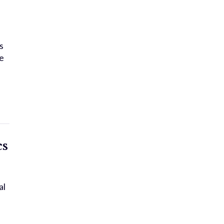
s
le
cs
al