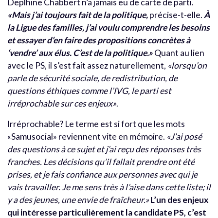
Deplhine Chabbert n’a jamais eu de carte de parti.
«Mais j’ai toujours fait de la politique,
précise-t-elle.
À
la Ligue des familles, j’ai voulu comprendre les besoins
et essayer d’en faire des propositions concrètes à
‘vendre’ aux élus. C’est de la politique.»
Quant au lien
avec le PS, il s’est fait assez naturellement,
«lorsqu’on
parle de sécurité sociale, de redistribution, de
questions éthiques comme l’IVG, le parti est
irréprochable sur ces enjeux»
.
Irréprochable? Le terme est si fort que les mots
«Samusocial» reviennent vite en mémoire.
«J’ai posé
des questions à ce sujet et j’ai reçu des réponses très
franches. Les décisions qu’il fallait prendre ont été
prises, et je fais confiance aux personnes avec qui je
vais travailler. Je me sens très à l’aise dans cette liste; il
y a des jeunes, une envie de fraîcheur.»
L’un des enjeux
qui intéresse particulièrement la candidate PS, c’est