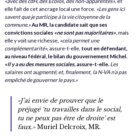
«avec des cdH, des Écolos, des non-apparentés»
, et
elle fait de cet ancrage local une force.
«Les gens ici
savent que je participe à la vie citoyenne de la
commune.»
Au MR, la candidate sait que ses
convictions sociales
«ne sont pas majoritaires»
, mais
elle y voit une richesse,
«cela permet une
complémentarité»,
assure-t-elle,
tout en défendant,
au niveau fédéral, le bilan du gouvernement Michel.
«Il y a eu des mesures sociales,
assure-t-elle
.
Les
salaires ont augmenté; et, finalement, la N-VA n’a pas
empêché de gouverner le pays
.»
«J’ai envie de prouver que le
préjugé ‘tu travailles dans le social,
tu ne peux pas être de droite’ est
faux.»
Muriel Delcroix, MR.