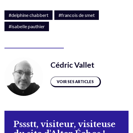
#delphine chabbert
#francois de smet
#isabelle pauthier
Cédric Vallet
VOIR SES ARTICLES
Pssstt, visiteur, visiteuse