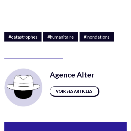
#catastrophes
#humanitaire
#inondations
Agence Alter
VOIR SES ARTICLES