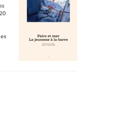
ns
 20
nes