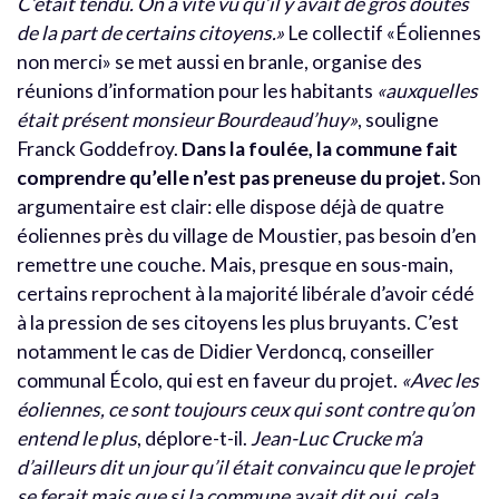
C’était tendu. On a vite vu qu’il y avait de gros doutes
de la part de certains citoyens.»
Le collectif «Éoliennes
non merci» se met aussi en branle, organise des
réunions d’information pour les habitants
«auxquelles
était présent monsieur Bourdeaud’huy»
, souligne
Franck Goddefroy.
Dans la foulée, la commune fait
comprendre qu’elle n’est pas preneuse du projet.
Son
argumentaire est clair: elle dispose déjà de quatre
éoliennes près du village de Moustier, pas besoin d’en
remettre une couche. Mais, presque en sous-main,
certains reprochent à la majorité libérale d’avoir cédé
à la pression de ses citoyens les plus bruyants. C’est
notamment le cas de Didier Verdoncq, conseiller
communal Écolo, qui est en faveur du projet.
«Avec les
éoliennes, ce sont toujours ceux qui sont contre qu’on
entend le plus
, déplore-t-il.
Jean-Luc Crucke m’a
d’ailleurs dit un jour qu’il était convaincu que le projet
se ferait mais que si la commune avait dit oui, cela