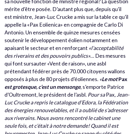
sa nouvelle fonction de ministre régional? La question
mérite d’être posée. D’autant plus que, depuis qu’il
est ministre, Jean-Luc Crucke a mis sur la table ce qu’il
appelle la «Pax Eolienica» en compagnie de Carlo Di
Antonio. Un ensemble de quinze mesures censées
soutenir le développement éolien notamment en
apaisant le secteur et en renforçant
«l’acceptabilité
des riverains et des pouvoirs publics»
… Des mesures
qui font sursauter «Vent de raison», une asbl
prétendant fédérer près de 70.000 citoyens wallons
opposés à plus de 80 projets d’éoliennes.
«
Le mot
Pax
est grotesque, c’est un mensonge
, s’emporte Patrice
d’Oultremont, le président de l’asbl.
Pour sa
Pax
, Jean-
Luc Crucke a repris le catalogue d’Edora, la Fédération
des énergies renouvelables, et il a oublié de s’adresser
aux riverains. Nous avons rencontré le cabinet une
seule fois, et c’était à notre demande! Quand il est
bourgmestre, Jean-Luc Crucke se range du côté des