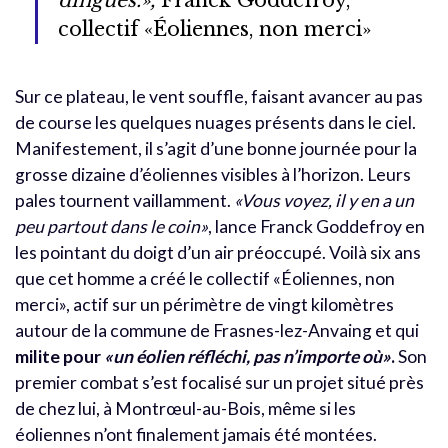
collectif «Éoliennes, non merci»
Sur ce plateau, le vent souffle, faisant avancer au pas
de course les quelques nuages présents dans le ciel.
Manifestement, il s’agit d’une bonne journée pour la
grosse dizaine d’éoliennes visibles à l’horizon. Leurs
pales tournent vaillamment.
«Vous voyez, il y en a un
peu partout dans le coin»
, lance Franck Goddefroy en
les pointant du doigt d’un air préoccupé. Voilà six ans
que cet homme a créé le collectif «Éoliennes, non
merci», actif sur un périmètre de vingt kilomètres
autour de la commune de Frasnes-lez-Anvaing et qui
milite pour
«un éolien réfléchi, pas n’importe où»
.
Son
premier combat s’est focalisé sur un projet situé près
de chez lui, à Montrœul-au-Bois, même si les
éoliennes n’ont finalement jamais été montées.