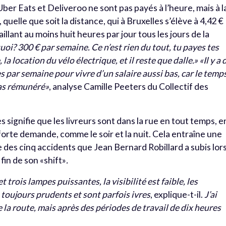
Uber Eats et Deliveroo ne sont pas payés à l’heure, mais à l
, quelle que soit la distance, qui à Bruxelles s’élève à 4,42 €
illant au moins huit heures par jour tous les jours de la
uoi? 300 € par semaine. Ce n’est rien du tout, tu payes tes
a location du vélo électrique, et il reste que dalle.»
«Il y a 
es par semaine pour vivre d’un salaire aussi bas, car le temp
pas rémunéré»
, analyse Camille Peeters du Collectif des
 signifie que les livreurs sont dans la rue en tout temps, e
forte demande, comme le soir et la nuit. Cela entraîne une
 des cinq accidents que Jean Bernard Robillard a subis lor
 fin de son «shift»
.
trois lampes puissantes, la visibilité est faible, les
toujours prudents et sont parfois ivres
, explique-t-il.
J’ai
la route, mais après des périodes de travail de dix heures