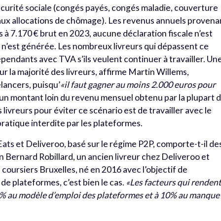
 sécurité sociale (congés payés, congés maladie, couverture
s aux allocations de chômage). Les revenus annuels provena
 à 7.170 € brut en 2023, aucune déclaration fiscale n’est
e n’est générée. Les nombreux livreurs qui dépassent ce
pendants avec TVA s’ils veulent continuer à travailler. Un
ur la majorité des livreurs, affirme Martin Willems,
lancers, puisqu’
«il faut gagner au moins 2.000 euros pour
 un montant loin du revenu mensuel obtenu par la plupart 
 livreurs pour éviter ce scénario est de travailler avec le
atique interdite par les plateformes.
Eats et Deliveroo, basé sur le régime P2P, comporte-t-il de
n Bernard Robillard, un ancien livreur chez Deliveroo et
 coursiers Bruxelles, né en 2016 avec l’objectif de
 de plateformes, c’est bien le cas.
«Les facteurs qui renden
90% au modèle d’emploi des plateformes et à 10% au manque