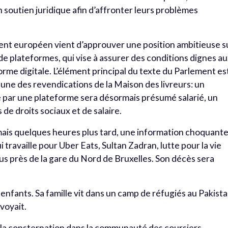
n soutien juridique afin d’affronter leurs problèmes
ment européen vient d’approuver une position ambitieuse s
s de plateformes, qui vise à assurer des conditions dignes a
orme digitale. L’élément principal du texte du Parlement es
 une des revendications de la Maison des livreurs: un
lé par une plateforme sera désormais présumé salarié, un
de droits sociaux et de salaire.
, mais quelques heures plus tard, une information choquant
i travaille pour Uber Eats, Sultan Zadran, lutte pour la vie
us près de la gare du Nord de Bruxelles. Son décès sera
 enfants. Sa famille vit dans un camp de réfugiés au Pakist
nvoyait.
 la consternation dans la communauté des coursiers