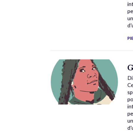
in
pe
un
d’
PI
G
Di
Ce
sp
po
in
pe
un
d’