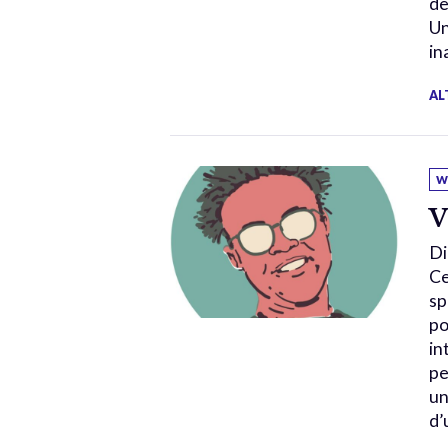
de
Un
in
AL
W
V
Di
Ce
sp
po
in
pe
un
d’