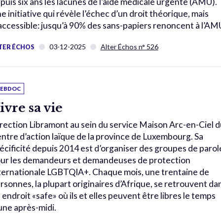
puis six ans les lacunes de l’aide médicale urgente (AMU).
e initiative qui révèle l’échec d’un droit théorique, mais
accessible: jusqu’à 90% des sans-papiers renoncent à l’AM
03-12-2025
Alter Échos n° 526
TER ÉCHOS
EBDOC
ivre sa vie
rection Libramont au sein du service Maison Arc-en-Ciel d
ntre d’action laïque de la province de Luxembourg. Sa
écificité depuis 2014 est d’organiser des groupes de parol
ur les demandeurs et demandeuses de protection
ternationale LGBTQIA+. Chaque mois, une trentaine de
rsonnes, la plupart originaires d’Afrique, se retrouvent da
 endroit «safe» où ils et elles peuvent être libres le temps
une après-midi.