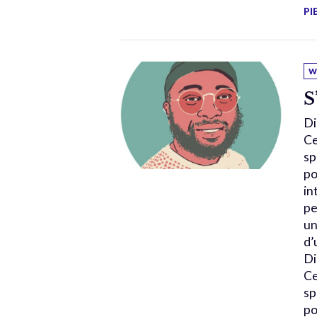
PI
W
S
Di
Ce
sp
po
in
pe
un
d’
Di
Ce
sp
po