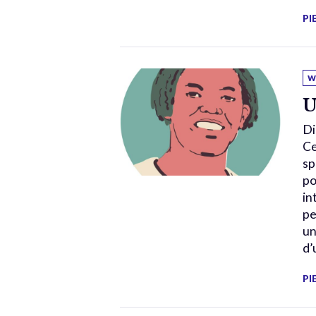
PI
W
U
Di
Ce
sp
po
in
pe
un
d’
PI