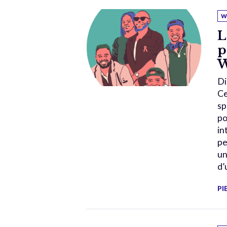
W
L
p
W
Di
Ce
sp
po
in
pe
un
d’
PI