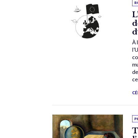
R
L
d
d
À 
l’
co
mu
de
ce
CÉ
P
T