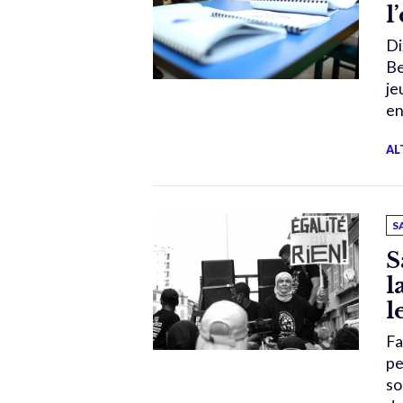
l
Di
Be
je
en
AL
S
S
l
l
Fa
pe
so