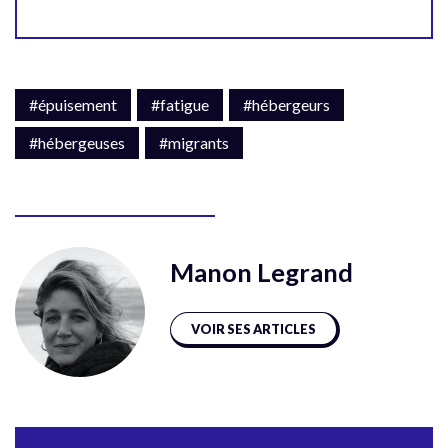
#épuisement
#fatigue
#hébergeurs
#hébergeuses
#migrants
Manon Legrand
VOIR SES ARTICLES