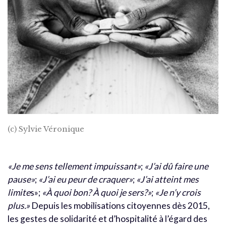
(c) Sylvie Véronique
«Je me sens tellement impuissant»
;
«J’ai dû faire une
pause»
;
«J’ai eu peur de craquer»
;
«J’ai atteint mes
limite
s»;
«À quoi bon? À quoi je sers?»
;
«Je n’y crois
plus.»
Depuis les mobilisations citoyennes dès 2015,
les gestes de solidarité et d’hospitalité à l’égard des