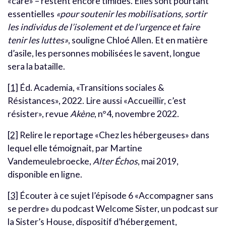
«care» – restent encore timides. Elles sont pourtant
essentielles
«pour soutenir les mobilisations, sortir
les individus de l’isolement et de l’urgence et faire
tenir les luttes»
, souligne Chloé Allen. Et en matière
d’asile, les personnes mobilisées le savent, longue
sera la bataille.
[1]
Éd. Academia, «Transitions sociales &
Résistances», 2022. Lire aussi «Accueillir, c’est
résister», revue
Akène
, n°4, novembre 2022.
[2]
Relire le reportage «Chez les hébergeuses» dans
lequel elle témoignait, par Martine
Vandemeulebroecke,
Alter Échos
, mai 2019,
disponible en ligne.
[3]
Écouter à ce sujet l’épisode 6 «Accompagner sans
se perdre» du podcast Welcome Sister, un podcast sur
la Sister’s House, dispositif d’hébergement,