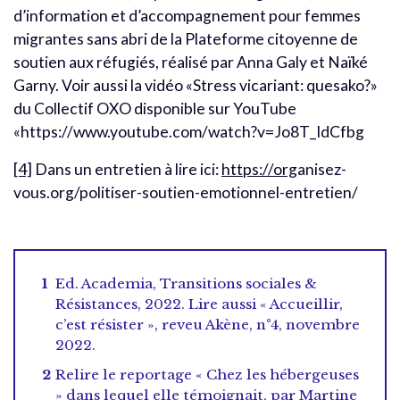
d’information et d’accompagnement pour femmes
migrantes sans abri de la Plateforme citoyenne de
soutien aux réfugiés, réalisé par Anna Galy et Naïké
Garny. Voir aussi la vidéo «Stress vicariant: quesako?»
du Collectif OXO disponible sur YouTube
«https://www.youtube.com/watch?v=Jo8T_IdCfbg
[4]
Dans un entretien à lire ici:
https://org
anisez-
vous.org/politiser-soutien-emotionnel-entretien/
Ed. Academia, Transitions sociales &
Résistances, 2022. Lire aussi « Accueillir,
c’est résister », reveu Akène, n°4, novembre
2022.
Relire le reportage « Chez les hébergeuses
» dans lequel elle témoignait, par Martine