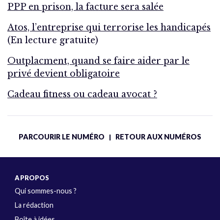
PPP en prison, la facture sera salée
Atos, l’entreprise qui terrorise les handicapés
(En lecture gratuite)
Outplacment, quand se faire aider par le
privé devient obligatoire
Cadeau fitness ou cadeau avocat ?
PARCOURIR LE NUMÉRO
RETOUR AUX NUMÉROS
|
A PROPOS
Qui sommes-nous ?
La rédaction
Boîte à idées