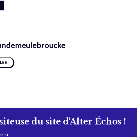
andemeulebroucke
CLES
isiteuse du site d'Alter Échos !
z si