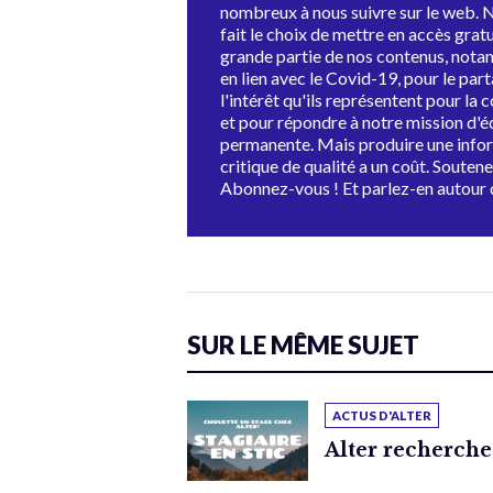
nombreux à nous suivre sur le web. 
fait le choix de mettre en accès grat
grande partie de nos contenus, not
en lien avec le Covid-19, pour le par
l'intérêt qu'ils représentent pour la c
et pour répondre à notre mission d'
permanente. Mais produire une info
critique de qualité a un coût. Souten
Abonnez-vous ! Et parlez-en autour 
SUR LE MÊME SUJET
ACTUS D'ALTER
Alter recherche