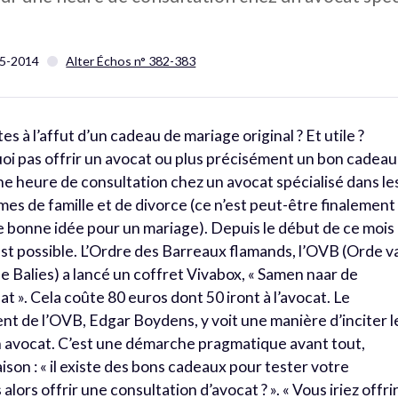
5-2014
Alter Échos n° 382-383
es à l’affut d’un cadeau de mariage original ? Et utile ?
oi pas offrir un avocat ou plus précisément un bon cadeau
e heure de consultation chez un avocat spécialisé dans le
es de famille et de divorce (ce n’est peut-être finalement
e bonne idée pour un mariage). Depuis le début de ce mois
est possible. L’Ordre des Barreaux flamands, l’OVB (Orde v
 Balies) a lancé un coffret Vivabox, « Samen naar de
t ». Cela coûte 80 euros dont 50 iront à l’avocat. Le
nt de l’OVB, Edgar Boydens, y voit une manière d’inciter l
n avocat. C’est une démarche pragmatique avant tout,
ison : « il existe des bons cadeaux pour tester votre
lors offrir une consultation d’avocat ? ». « Vous iriez offri