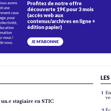
Profitez de notre offre
Nous avons
uit une
découverte 19€ pour 3 mois
amment ceux
(accès web aux
tage, pour
contenus/archives en ligne +
ollectivité,
édition papier)
éducation
rmation
ez-nous !
JE M’ABONNE
de vous.
LES
En
ve
 un.e stagiaire en STIC
Éc