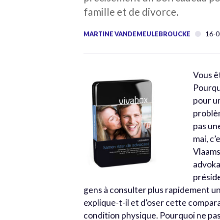
famille et de divorce.
16-0
MARTINE VANDEMEULEBROUCKE
Vous êt
Pourqu
pour un
problèm
pas un
mai, c’
Vlaamse
advokaa
préside
gens à consulter plus rapidement u
explique-t-il et d’oser cette compara
condition physique. Pourquoi ne pas a