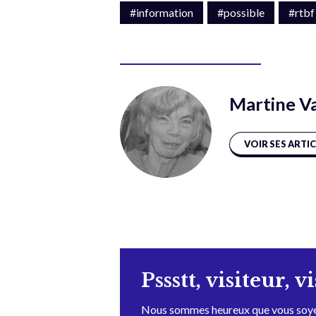
#information
#possible
#rtbf
Martine V
VOIR SES ARTI
Pssstt, visiteur, v
Nous sommes heureux que vous soye