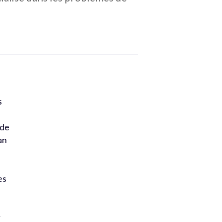
s
 de
an
es
r