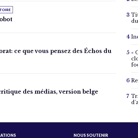
TOIRE
Ti
obot
du
In
orat: ce que vous pensez des Échos du
« 
cl
fo
Re
critique des médias, version belge
Tr
d’
CATIONS
NOUS SOUTENIR