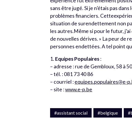
expérience fut extrêmement positiv
sans être jugé. Si je n’étais pas dans
problèmes financiers. Cetteexpérienc
situation de surendettement non pa
les autres.Même si pour le futur, j’a
de nouvelles dérives. » La peur de 
personnes endettées. A tel point qu
1.
Equipes Populaires
:
– adresse : rue de Gembloux, 58 à 5
– tél. : 081 73 40 86
– courriel :
equipes.populaires@e-p
– site :
www.e-p.be
#assistant social
#belgique
#