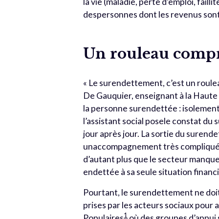
la vie (maladie, perte d’emploi, faill
despersonnes dont les revenus sont 
Un rouleau comp
« Le surendettement, c’est un roule
De Gauquier, enseignant à la Haute E
la personne surendettée : isolement,
l’assistant social posele constat du 
jour après jour. La sortie du surende
unaccompagnement très compliqué pou
d’autant plus que le secteur manque
endettée à sa seule situation financiè
Pourtant, le surendettement ne doit p
prises par les acteurs sociaux pour
1
Populaires
où des groupes d’appui 