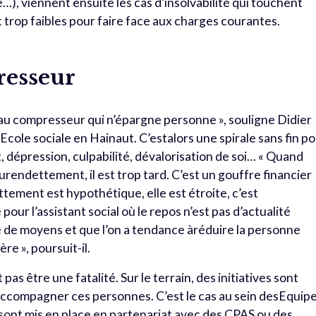
ite…), viennent ensuite les cas d’insolvabilité qui touchent
trop faibles pour faire face aux charges courantes.
resseur
au compresseur qui n’épargne personne », souligne Didier
cole sociale en Hainaut. C’estalors une spirale sans fin p
 dépression, culpabilité, dévalorisation de soi… « Quand
surendettement, il est trop tard. C’est un gouffre financier
ttement est hypothétique, elle est étroite, c’est
r l’assistant social où le repos n’est pas d’actualité
 de moyens et que l’on a tendance àréduire la personne
re », poursuit-il.
as être une fatalité. Sur le terrain, des initiatives sont
 accompagner ces personnes. C’est le cas au sein desEquip
sont mis en place en partenariat avec des CPAS ou des