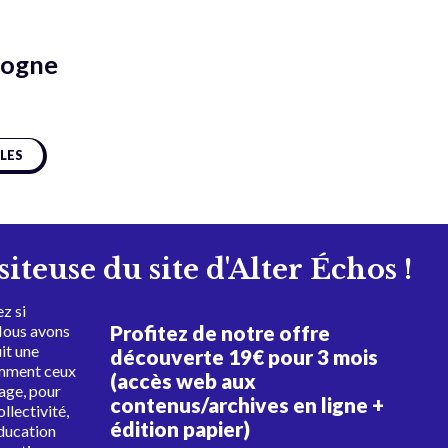
sogne
CLES
isiteuse du site d'Alter Échos !
z si
Profitez de notre offre
Nous avons
uit une
découverte 19€ pour 3 mois
amment ceux
(accès web aux
tage, pour
contenus/archives en ligne +
ollectivité,
édition papier)
éducation