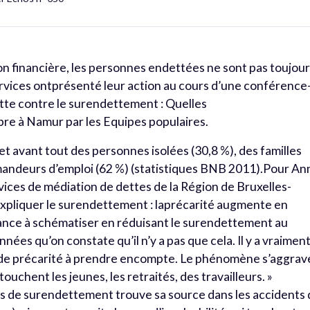
ion financière, les personnes endettées ne sont pas toujou
rvices ontprésenté leur action au cours d’une conférence
tte contre le surendettement : Quelles
bre à Namur par les Equipes populaires.
 avant tout des personnes isolées (30,8 %), des familles
andeurs d’emploi (62 %) (statistiques BNB 2011).Pour An
ices de médiation de dettes de la Région de Bruxelles-
expliquer le surendettement : laprécarité augmente en
dance à schématiser en réduisant le surendettement au
nnées qu’on constate qu’il n’y a pas que cela. Il y a vraimen
de précarité à prendre encompte. Le phénomène s’aggrav
ouchent les jeunes, les retraités, des travailleurs. »
es de surendettement trouve sa source dans les accidents