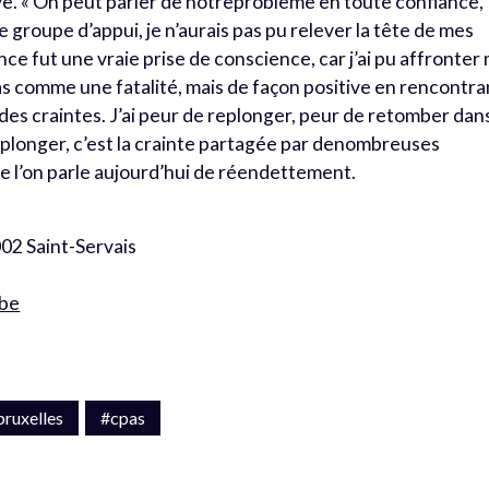
e. « On peut parler de notreproblème en toute confiance,
 le groupe d’appui, je n’aurais pas pu relever la tête de mes
e fut une vraie prise de conscience, car j’ai pu affronter
s comme une fatalité, mais de façon positive en rencontra
i des craintes. J’ai peur de replonger, peur de retomber dan
replonger, c’est la crainte partagée par denombreuses
e l’on parle aujourd’hui de réendettement.
002 Saint-Servais
.be
bruxelles
#cpas