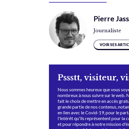
Pierre Jas
Journaliste
VOIR SES ARTI
Pssstt, visiteur, v
Nous sommes heureux que vous soye
nombreux à nous suivre sur le web. 
fait le choix de mettre en accès grat
grande partie de nos contenus, not
en lien avec le Covid-19, pour le par
l'intérêt qu'ils représentent pour la c
et pour répondre à notre mission d'