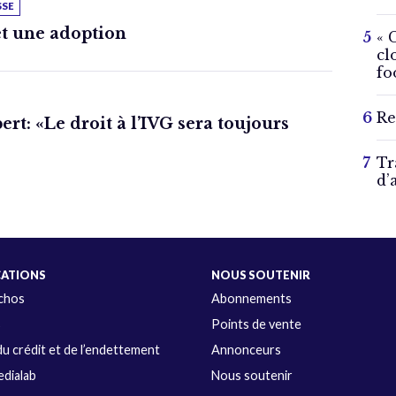
SSE
t une adoption
« 
cl
fo
Re
rt: «Le droit à l’IVG sera toujours
Tr
d’
CATIONS
NOUS SOUTENIR
Échos
Abonnements
s
Points de vente
u crédit et de l’endettement
Annonceurs
dialab
Nous soutenir