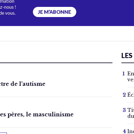
rmation
ez-nous !
JE M’ABONNE
de vous.
LES
En
ve
ctre de l’autisme
Éc
Ti
des pères, le masculinisme
du
In