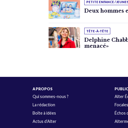
PETITE ENFANCE / JEUNE
Deux hommes e
TÊTE-À-TÊTE
Delphine Chabbe
menacé»
A PROPOS
PUBLI
Qui sommes-nous ?
Alter 
La rédaction
Focale
Boîte à idées
Échos d
Actus d’Alter
Alterme