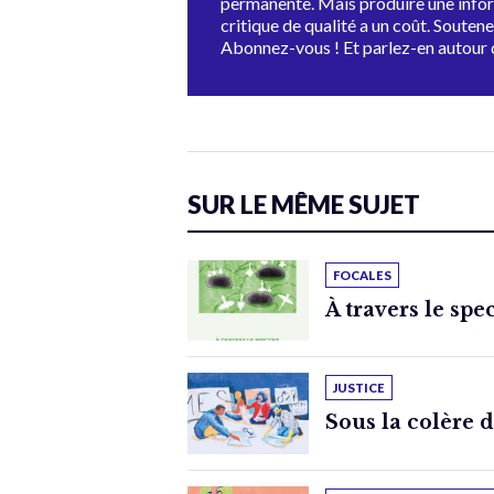
permanente. Mais produire une info
critique de qualité a un coût. Souten
Abonnez-vous ! Et parlez-en autour 
SUR LE MÊME SUJET
FOCALES
À travers le spe
JUSTICE
Sous la colère 