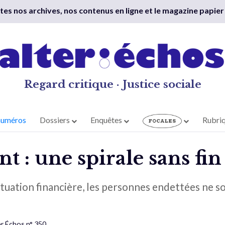
outes nos archives, nos contenus en ligne et le magazine papier
Regard critique · Justice sociale
numéros
Dossiers
Enquêtes
Rubri
 : une spirale sans fin 
ituation financière, les personnes endettées ne so
er Échos n° 350