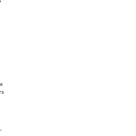
s
ux
rs
,