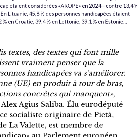
icap étaient considérées «AROPE» en 2024 – contre 13,4 
e. En Lituanie, 45,8 % des personnes handicapées étaient
2 % en Croatie, 39,4 % en Lettonie, 39,1 % en Estonie…
lis textes, des textes qui font mille
issent vraiment penser que la
rsonnes handicapées va s’améliorer.
ne (UE) en produit à tour de bras,
actions concrètes qui manquent»
,
s Alex Agius Saliba. Élu eurodéputé
 ce socialiste originaire de Pietà,
 de La Valette, est membre de
andicap» au Parlement européen.