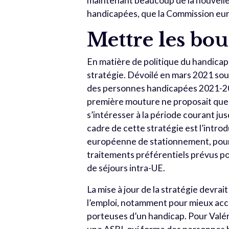
maintenant beaucoup de la nouvelle 
handicapées, que la Commission eu
Mettre les bo
En matière de politique du handicap, 
stratégie. Dévoilé en mars 2021 sous 
des personnes handicapées 2021-203
première mouture ne proposait que d
s’intéresser à la période courant ju
cadre de cette stratégie est l’intro
européenne de stationnement, pour p
traitements préférentiels prévus po
de séjours intra-UE.
La mise à jour de la stratégie devrai
l’emploi, notamment pour mieux acc
porteuses d’un handicap. Pour Valér