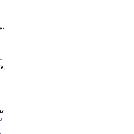
e-
a
e
ie,
s
as
au