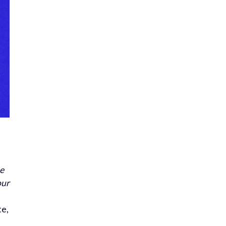
ue
our
te,