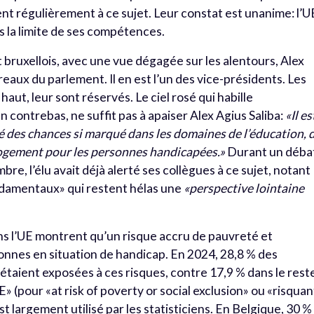
ent régulièrement à ce sujet. Leur constat est unanime: l’U
ns la limite de ses compétences.
bruxellois, avec une vue dégagée sur les alentours, Alex
reaux du parlement. Il en est l’un des vice-présidents. Les
aut, leur sont réservés. Le ciel rosé qui habille
contrebas, ne suffit pas à apaiser Alex Agius Saliba:
«Il es
é des chances si marqué dans les domaines de l’éducation, 
u logement pour les personnes handicapées.»
Durant un déba
re, l’élu avait déjà alerté ses collègues à ce sujet, notant
fondamentaux» qui restent hélas une
«perspective lointaine
ns l’UE montrent qu’un risque accru de pauvreté et
sonnes en situation de handicap. En 2024, 28,8 % des
étaient exposées à ces risques, contre 17,9 % dans le rest
 (pour «at risk of poverty or social exclusion» ou «risquan
st largement utilisé par les statisticiens. En Belgique, 30 %