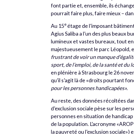
font partie et, ensemble, ils échang
pourrait faire plus, faire mieux – da
e
Au 15
étage de l’imposant bâtiment 
Agius Saliba a l’un des plus beaux bu
lumineux et vastes bureaux, tout en h
majestueusement le parc Léopold, en 
frustrant de voir un manque d’égalit
sport, de l’emploi, de la santé et d
en plénière à Strasbourg le 26 novemb
qu’il s’agit là de «droits pourtant 
pour les personnes handicapées».
Au reste, des données récoltées da
d’exclusion sociale pèse sur les per
personnes en situation de handicap 
de la population. L’acronyme «AROPE»
la pauvreté ou l’exclusion sociale») e