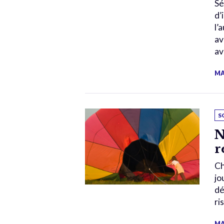
Sé
d’
l’
av
av
MA
S
N
r
Ch
jo
dé
ri
MA