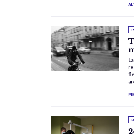
AL
E
T
m
La
re
fl
ar
PI
S
2