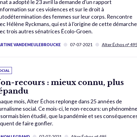
nat a adopté le 23 avril la demande d’un rapport
information sur ces violences et sur le droit à
autodétermination des femmes sur leur corps. Rencontre
ec Hélène Ryckmans, qui est à l’origine de cette démarche
ec trois autres sénatrices Écolo-Groen.
07-07-2021
Alter Échos n° 49
RTINE VANDEMEULEBROUCKE
OCIAL
on-recours : mieux connu, plus
épandu
aque mois, Alter Échos replonge dans 25 années de
urnalisme social. Ce mois-ci, le non-recours: un phénomène
sormais bien étudié, que la pandémie et ses conséquence
squent de faire gonfler.
07-07-2021
Alter Échos n° 495
NON LEGRAND