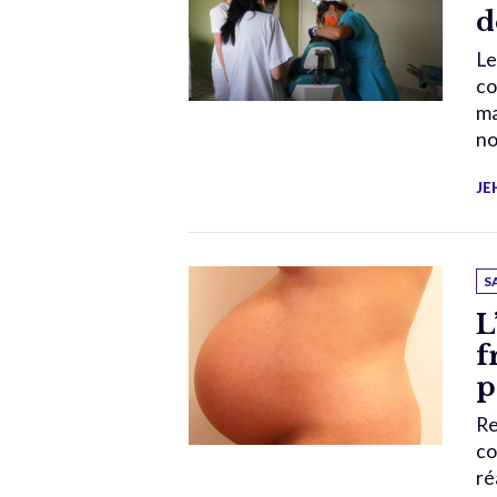
d
Le
co
ma
no
JE
S
L
f
p
Re
co
ré