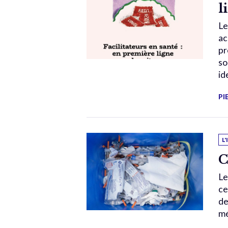
l
Le
ac
pr
so
id
PI
L
C
Le
ce
de
mé