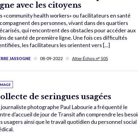
igne avec les citoyens
s «community health workers» ou facilitateurs en santé
compagnent des personnes, vivant dans des quartiers
écarisés, qui rencontrent des obstacles pour accéder aux
ins de santé de première ligne. Une fois ces difficultés
entifiées, les facilitateurs les orientent vers [...]
08-09-2022
Alter Échos n° 505
ERRE JASSOGNE
'IMAGE
ollecte de seringues usagées
 journaliste photographe Paul Labourie a fréquenté le
ntre d’accueil de jour de Transit afin comprendre les beso
s usagers ainsi que le travail quotidien du personnel social
dical.