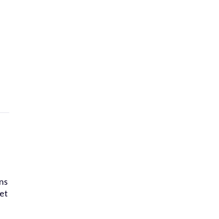
ins
 et