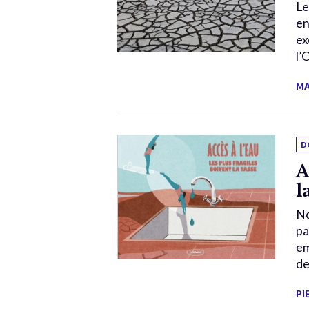
Le
en
ex
l’
MA
D
A
l
No
pa
em
de
PI