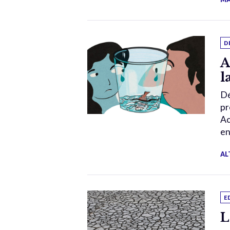
D
A
l
Dé
pr
Ac
en
AL
E
L