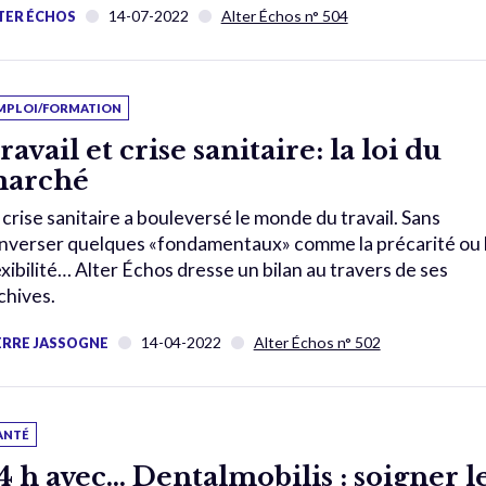
14-07-2022
Alter Échos n° 504
TER ÉCHOS
MPLOI/FORMATION
ravail et crise sanitaire: la loi du
arché
 crise sanitaire a bouleversé le monde du travail. Sans
nverser quelques «fondamentaux» comme la précarité ou 
exibilité… Alter Échos dresse un bilan au travers de ses
chives.
14-04-2022
Alter Échos n° 502
ERRE JASSOGNE
ANTÉ
4 h avec… Dentalmobilis : soigner l