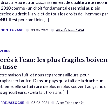
 droit à l’eau et à un assainissement de qualité a été recon
 2010 comme «un droit fondamental essentiel au plein
ercice du droit à la vie et de tous les droits de l’homme» pa
ONU. Il est pourtant loin [...]
03-06-2021
Alter Échos n° 494
NON LEGRAND
OSSIER
ccès à l’eau: les plus fragiles boiven
a tasse
tre maison fuit, et nous regardons ailleurs, pour
raphraser l’autre. Dans un pays qui a fait de la drache un
blème, elle se fait rare de plus en plus souvent au grand 
s agriculteurs. «Cela fait trois ans [...]
03-06-2021
Alter Échos n° 494
ERRE JASSOGNE