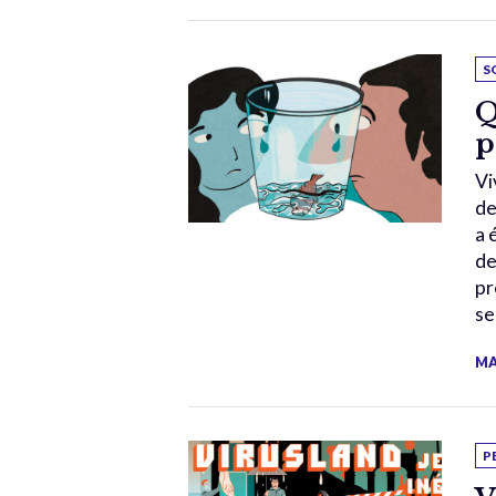
S
Q
p
Vi
de
a 
de
pr
se
MA
P