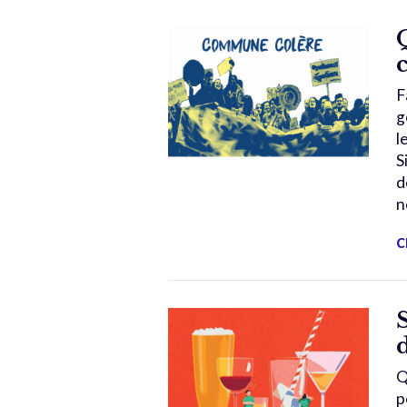
F
g
l
S
d
n
C
Q
p