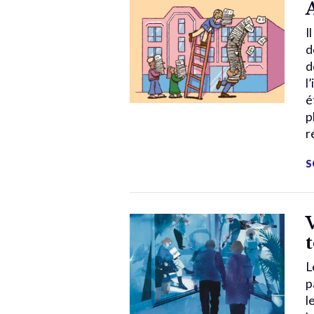
I
d
d
l
é
p
r
S
L
p
l