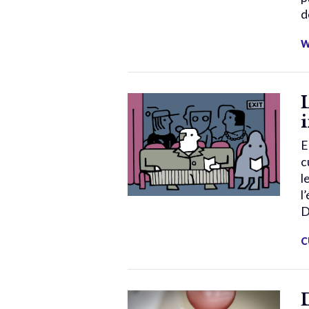
d
W
L
E
c
l
l
D
C