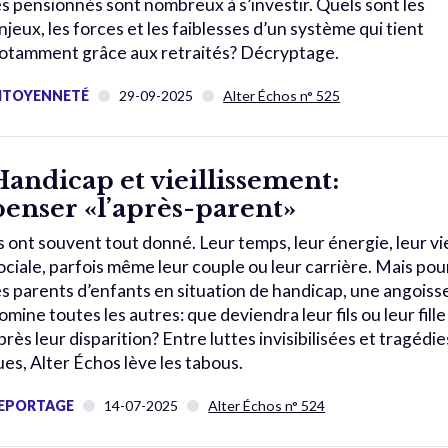
es pensionnés sont nombreux à s’investir. Quels sont les
njeux, les forces et les faiblesses d’un système qui tient
otamment grâce aux retraités? Décryptage.
ITOYENNETÉ
29-09-2025
Alter Échos n° 525
Handicap et vieillissement:
penser «l’après-parent»
ls ont souvent tout donné. Leur temps, leur énergie, leur vi
ociale, parfois même leur couple ou leur carrière. Mais pou
es parents d’enfants en situation de handicap, une angoiss
omine toutes les autres: que deviendra leur fils ou leur fille
près leur disparition? Entre luttes invisibilisées et tragédie
ues, Alter Échos lève les tabous.
EPORTAGE
14-07-2025
Alter Échos n° 524