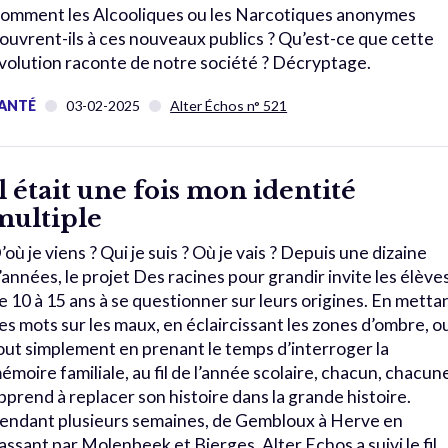
omment les Alcooliques ou les Narcotiques anonymes
’ouvrent-ils à ces nouveaux publics ? Qu’est-ce que cette
volution raconte de notre société ? Décryptage.
ANTÉ
03-02-2025
Alter Échos n° 521
Il était une fois mon identité
multiple
’où je viens ? Qui je suis ? Où je vais ? Depuis une dizaine
’années, le projet Des racines pour grandir invite les élève
e 10 à 15 ans à se questionner sur leurs origines. En metta
es mots sur les maux, en éclaircissant les zones d’ombre, o
out simplement en prenant le temps d’interroger la
émoire familiale, au fil de l’année scolaire, chacun, chacun
pprend à replacer son histoire dans la grande histoire.
endant plusieurs semaines, de Gembloux à Herve en
assant par Molenbeek et Bierges, Alter Echos a suivi le fil