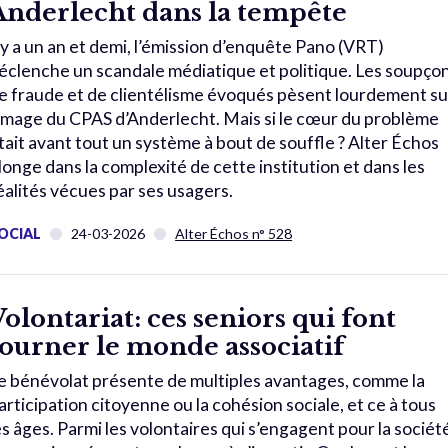
Anderlecht dans la tempête
l y a un an et demi, l’émission d’enquête Pano (VRT)
éclenche un scandale médiatique et politique. Les soupço
e fraude et de clientélisme évoqués pèsent lourdement su
’image du CPAS d’Anderlecht. Mais si le cœur du problème
tait avant tout un système à bout de souffle ? Alter Échos
longe dans la complexité de cette institution et dans les
éalités vécues par ses usagers.
OCIAL
24-03-2026
Alter Échos n° 528
Volontariat: ces seniors qui font
tourner le monde associatif
e bénévolat présente de multiples avantages, comme la
articipation citoyenne ou la cohésion sociale, et ce à tous
es âges. Parmi les volontaires qui s’engagent pour la sociét