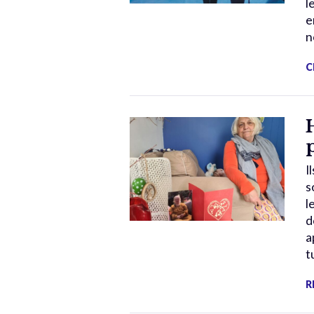
l
e
n
C
I
s
l
d
a
t
R