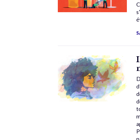
C
s
é
S
D
d
d
d
t
m
a
P
p