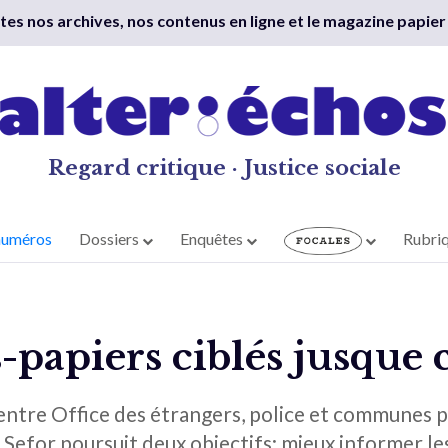
outes nos archives, nos contenus en ligne et le magazine papier
Regard critique · Justice sociale
numéros
Dossiers
Enquêtes
Rubri
s-papiers ciblés jusque
 entre Office des étrangers, police et communes p
e. Sefor poursuit deux objectifs: mieux informer l