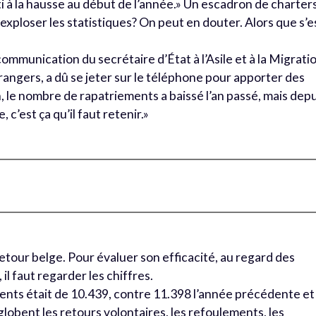
 à la hausse au début de l’année.» Un escadron de charter
 exploser les statistiques? On peut en douter. Alors que s’e
ommunication du secrétaire d’État à l’Asile et à la Migrati
trangers, a dû se jeter sur le téléphone pour apporter des
n, le nombre de rapatriements a baissé l’an passé, mais dep
 c’est ça qu’il faut retenir.»
 retour belge. Pour évaluer son efficacité, au regard des
 il faut regarder les chiffres.
ents était de 10.439, contre 11.398 l’année précédente et
lobent les retours volontaires, les refoulements, les