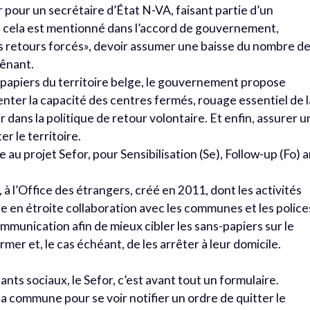
r pour un secrétaire d’État N-VA, faisant partie d’un
cela est mentionné dans l’accord de gouvernement,
es retours forcés», devoir assumer une baisse du nombre d
gênant.
-papiers du territoire belge, le gouvernement propose
enter la capacité des centres fermés, rouage essentiel de l
r dans la politique de retour volontaire. Et enfin, assurer u
er le territoire.
 au projet Sefor, pour Sensibilisation (Se), Follow-up (Fo) 
 à l’Office des étrangers, créé en 2011, dont les activités
e en étroite collaboration avec les communes et les police
communication afin de mieux cibler les sans-papiers sur le
mer et, le cas échéant, de les arrêter à leur domicile.
nts sociaux, le Sefor, c’est avant tout un formulaire.
a commune pour se voir notifier un ordre de quitter le