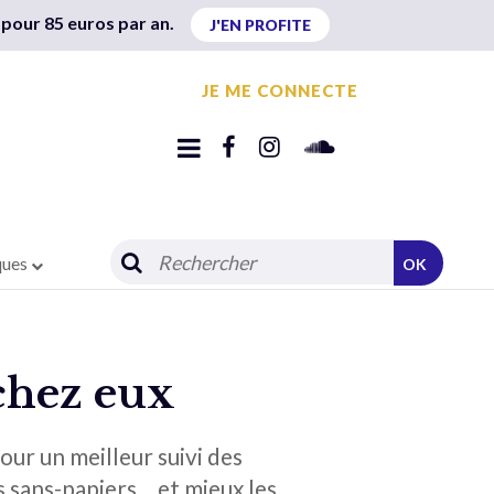
 pour 85 euros par an.
J'EN PROFITE
JE ME CONNECTE
ques
OK
 chez eux
our un meilleur suivi des
es sans-papiers… et mieux les