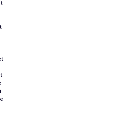
it
t
et
nt
e
i
de