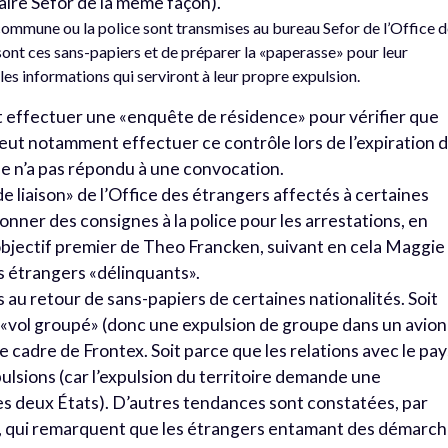
aire Sefor de la même façon).
 commune ou la police sont transmises au bureau Sefor de l’Office 
sont ces sans-papiers et de préparer la «paperasse» pour leur
 les informations qui serviront à leur propre expulsion.
t effectuer une «enquête de résidence» pour vérifier que
e peut notamment effectuer ce contrôle lors de l’expiration 
ne n’a pas répondu à une convocation.
 liaison» de l’Office des étrangers affectés à certaines
onner des consignes à la police pour les arrestations, en
’objectif premier de Theo Francken, suivant en cela Maggie
es étrangers «délinquants».
és au retour de sans-papiers de certaines nationalités. Soit
n «vol groupé» (donc une expulsion de groupe dans un avion
e cadre de Frontex. Soit parce que les relations avec le pay
pulsions (car l’expulsion du territoire demande une
les deux États). D’autres tendances sont constatées, par
s, qui remarquent que les étrangers entamant des démarc