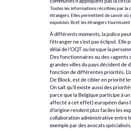
communes n’appliquent pas la circul
Toutes les informations récoltées par la
étrangers. Elles permettent de savoir où 
expulsion. Bref, les étrangers fournissent
À différents moments, la police peu
l’étranger ne s’est pas éclipsé. Ell
délai de l’OQT ou lorsque la person
Des fonctionnaires ou des «agents de
grandes villes du pays décident de d
fonction de différentes priorités. L
De Block, est de cibler en priorité l
On sait qu’il existe aussi des priorit
parce que la Belgique participe à u
affecté à cet effet) européen dans l
d’origine rendent plus faciles les ex
collaboration administrative entre 
exemple par des avocats spécialisé