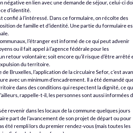
on négative en lien avec une demande de séjour, celui-ci do
ce d’identité.
t confié à l’intéressé. Dans ce formulaire, on récolte des
ition de famille et d’identité. Une partie du formulaire es
ale.
communaux, l’étranger est informé de ce qui peut advenir
oyens ou il fait appel à l’agence fédérale pour les
n retour volontaire; soit encore qu’il risque d’être arrêté 
pulsion du territoire.
 Bruxelles, l’application de la circulaire Sefor, c’est ava
édure avec un minimum d’encadrement. Il a été demandé qu
ritoire dans des conditions qui respectent la dignité, ce qu
lleurs, rappelle-t-il, les personnes sont aussi informées 
ée revenir dans les locaux de la commune quelques jours
aire part de l’avancement de son projet de départ ou pour
pas été rempli lors du premier rendez-vous (mais toutes les