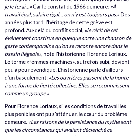
je le ferai…»
Car le constat de 1966 demeure:
«À
travail égal, salaire égal… on n’y est toujours pas.»
Des
années plus tard, l’héritage de cette grève est
profond. Au-delà du conflit social,
«le récit de cet
événement constitue en quelque sorte une chanson de
geste contemporaine qu’on se raconte encore dans le
bassin liégeois»
, note l’historienne Florence Loriaux.
Le terme
«femmes-machines
», autrefois subi, devient
peu à peu revendiqué. L’historienne parle d’ailleurs
d’un basculement:
«Les ouvrières passent de la honte
à une forme de fierté collective. Elles se reconnaissent
comme un groupe.»
Pour Florence Loriaux, si les conditions de travail les
plus pénibles ont pu s’atténuer, le cœur du problème
demeure.
«Les raisons de la persistance du mythe sont
que les circonstances qui avaient déclenché ce