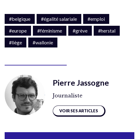
#belgique
#égalité salariale
#emploi
#europe
#féminisme
#grève
#herstal
#liège
#wallonie
Pierre Jassogne
Journaliste
VOIR SES ARTICLES