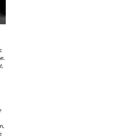
ec
me.
t
,
t
e
n,
e