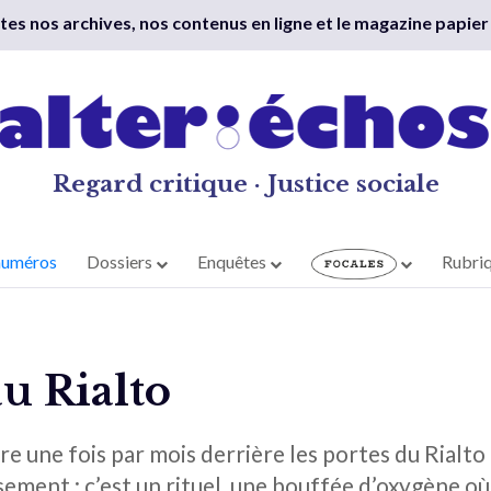
outes nos archives, nos contenus en ligne et le magazine papier
Regard critique · Justice sociale
numéros
Dossiers
Enquêtes
Rubri
u Rialto
re une fois par mois derrière les portes du Rialt
sement : c’est un rituel, une bouffée d’oxygène où 