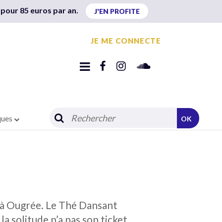
 pour 85 euros par an.
J'EN PROFITE
JE ME CONNECTE
ques
OK
o à Ougrée. Le Thé Dansant
la solitude n’a pas son ticket