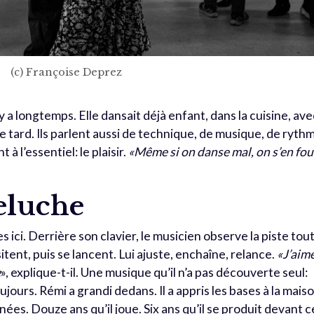
(c) Françoise Deprez
l y a longtemps. Elle dansait déjà enfant, dans la cuisine, av
le tard.
Ils parlent aussi de technique, de musique, de ryth
 à l’essentiel: le plaisir.
«Même si on danse mal, on s’en fou
eluche
s ici. Derrière son clavier, le musicien observe la piste tou
itent, puis se lancent. Lui ajuste, enchaîne, relance.
«J’aim
e
», explique-t-il. Une musique qu’il n’a pas découverte seul:
ujours. Rémi a grandi dedans. Il a appris les bases à la maiso
années.
Douze ans qu’il joue. Six ans qu’il se produit devant c