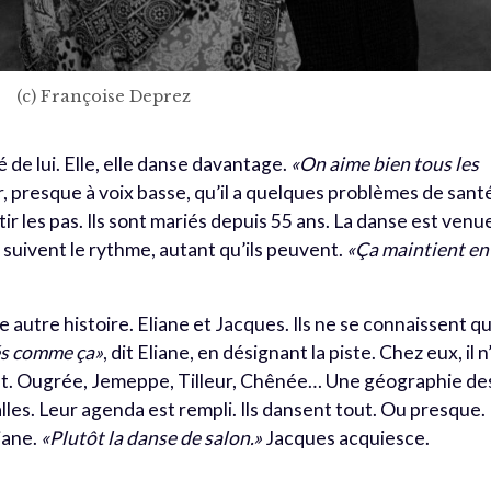
(c) Françoise Deprez
 de lui. Elle, elle danse davantage.
«On aime bien tous les
er, presque à voix basse, qu’il a quelques problèmes de sant
ir les pas. Ils sont mariés depuis 55 ans. La danse est venu
ls suivent le rythme, autant qu’ils peuvent.
«Ça maintient en
e autre histoire. Eliane et Jacques. Ils ne se connaissent q
és comme ça»
, dit Eliane, en désignant la piste. Chez eux, il n
lent. Ougrée, Jemeppe, Tilleur, Chênée… Une géographie de
alles. Leur agenda est rempli. Ils dansent tout. Ou presque.
liane.
«Plutôt la danse de salon.»
Jacques acquiesce.