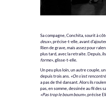
Sa compagne, Conchita, sourit à côté
deux»
, précise-t-elle, avant d’ajout
Rien de grave, mais assez pour ralent
plus tard, avec la retraite. Depuis, i
forme»
, glisse-t-elle.
Un peu plus loin, un autre couple, un
depuis trois ans.
«On s’est rencontr
a pas de thé dansant. Alors ils rou
pas, en somme, dessinée au fil des s
«Pas trop le boum boum»
, précise E