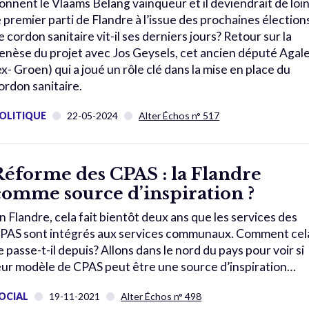
onnent le Vlaams Belang vainqueur et il deviendrait de loi
e premier parti de Flandre à l’issue des prochaines élection
e cordon sanitaire vit-il ses derniers jours? Retour sur la
enèse du projet avec Jos Geysels, cet ancien député Agal
ex- Groen) qui a joué un rôle clé dans la mise en place du
ordon sanitaire.
OLITIQUE
22-05-2024
Alter Échos n° 517
Réforme des CPAS : la Flandre
comme source d’inspiration ?
n Flandre, cela fait bientôt deux ans que les services des
PAS sont intégrés aux services communaux. Comment cel
e passe-t-il depuis? Allons dans le nord du pays pour voir si
eur modèle de CPAS peut être une source d’inspiration…
OCIAL
19-11-2021
Alter Échos n° 498