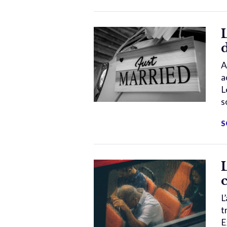
A
a
L
s
S
L
t
E