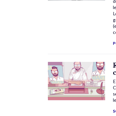
d
l
L
g
(
c
P
E
C
s
l
S