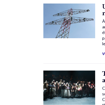
À
a
é
p
l
V
C
s
C