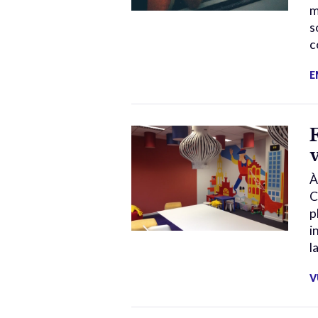
m
s
c
E
À
C
p
i
l
V