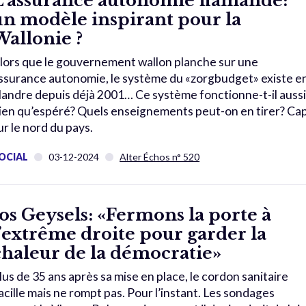
L’assurance autonomie flamande:
un modèle inspirant pour la
Wallonie ?
lors que le gouvernement wallon planche sur une
ssurance autonomie, le système du «zorgbudget» existe e
landre depuis déjà 2001… Ce système fonctionne-t-il auss
ien qu’espéré? Quels enseignements peut-on en tirer? Ca
ur le nord du pays.
OCIAL
03-12-2024
Alter Échos n° 520
Jos Geysels: «Fermons la porte à
l’extrême droite pour garder la
chaleur de la démocratie»
lus de 35 ans après sa mise en place, le cordon sanitaire
acille mais ne rompt pas. Pour l’instant. Les sondages