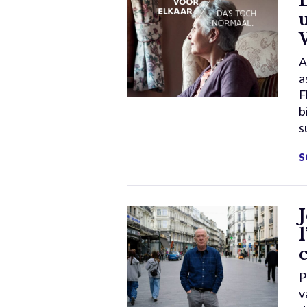
A
a
F
b
s
S
P
v