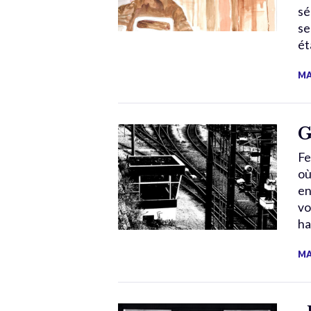
sé
se
éta
MA
G
Fe
où
en
vo
ha
MA