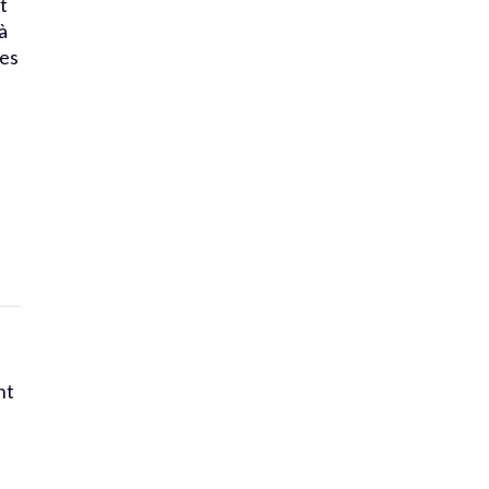
t
à
es
s
nt