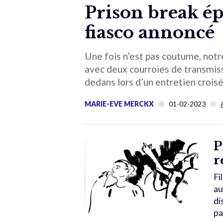
Prison break é
fiasco annoncé
Une fois n’est pas coutume, notr
avec deux courroies de transmis
dedans lors d’un entretien croisé 
MARIE-EVE MERCKX
01-02-2023
P
r
Fi
au
di
pa