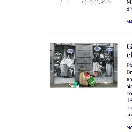
Ma
d’
MA
G
c
Pl
Br
en
ai
co
dé
in
so
MA