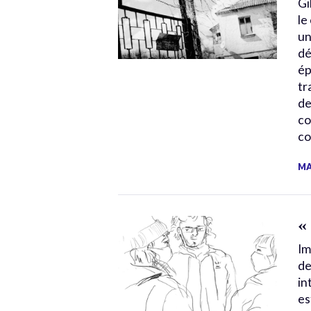
Gi
le
un
dé
ép
tr
de
co
co
MA
«
Im
de
in
es