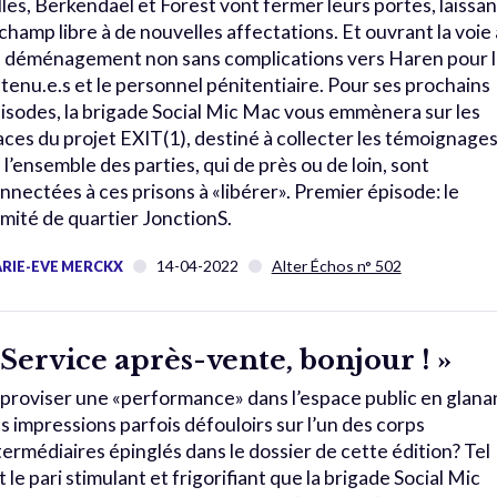
lles, Berkendael et Forest vont fermer leurs portes, laissan
 champ libre à de nouvelles affectations. Et ouvrant la voie 
 déménagement non sans complications vers Haren pour l
tenu.e.s et le personnel pénitentiaire. Pour ses prochains
isodes, la brigade Social Mic Mac vous emmènera sur les
aces du projet EXIT(1), destiné à collecter les témoignage
 l’ensemble des parties, qui de près ou de loin, sont
nnectées à ces prisons à «libérer». Premier épisode: le
mité de quartier JonctionS.
14-04-2022
Alter Échos n° 502
RIE-EVE MERCKX
 Service après-vente, bonjour ! »
proviser une «performance» dans l’espace public en glana
s impressions parfois défouloirs sur l’un des corps
termédiaires épinglés dans le dossier de cette édition? Tel
t le pari stimulant et frigorifiant que la brigade Social Mic