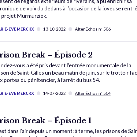
ésent de regards extérieurs de riverains, a pu enrichir sa
ronique de voix du dedans à l’occasion de la joyeuse rentr
 projet Murmurziek.
13-10-2022
Alter Échos n° 506
RIE-EVE MERCKX
rison Break – Épisode 2
ndez-vous a été pris devant l’entrée monumentale de la
ison de Saint-Gilles un beau matin de juin, sur le trottoir fa
x portes du pénitencier, à l’arrêt du bus 54.
14-07-2022
Alter Échos n° 504
RIE-EVE MERCKX
rison Break – Épisode 1
est dans l’air depuis un moment: à terme, les prisons de Sai