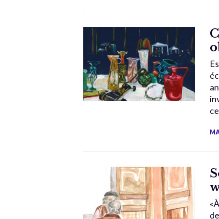
C
o
Es
éc
an
in
ce
MA
S
w
«À
de