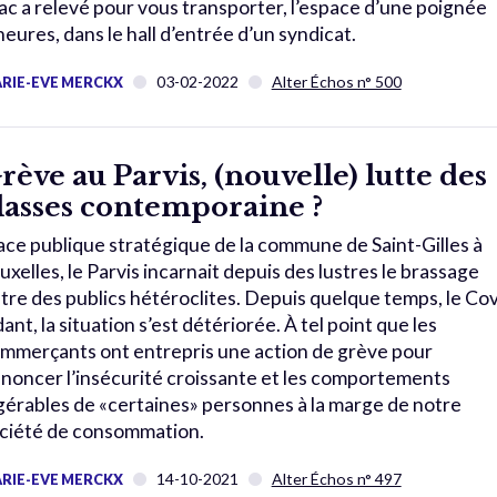
c a relevé pour vous transporter, l’espace d’une poignée
heures, dans le hall d’entrée d’un syndicat.
03-02-2022
Alter Échos n° 500
RIE-EVE MERCKX
rève au Parvis, (nouvelle) lutte des
lasses contemporaine ?
ace publique stratégique de la commune de Saint-Gilles à
uxelles, le Parvis incarnait depuis des lustres le brassage
tre des publics hétéroclites. Depuis quelque temps, le Co
dant, la situation s’est détériorée. À tel point que les
mmerçants ont entrepris une action de grève pour
noncer l’insécurité croissante et les comportements
gérables de «certaines» personnes à la marge de notre
ciété de consommation.
14-10-2021
Alter Échos n° 497
RIE-EVE MERCKX