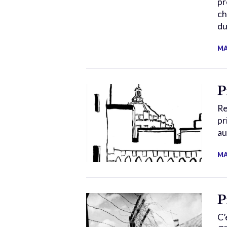
pr
ch
du
MA
P
Re
pr
au
MA
P
C’