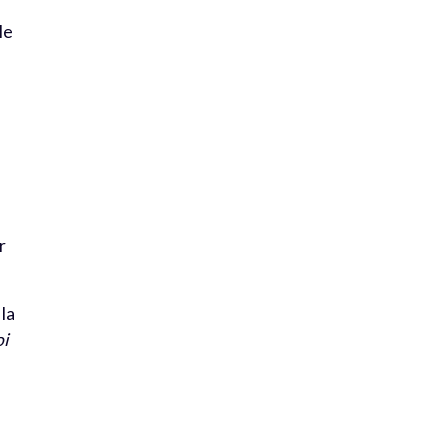
le
s
r
 la
oi