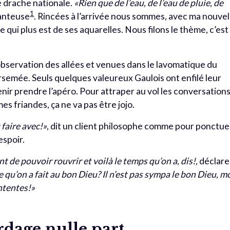
e drache nationale.
«Rien que de l’eau, de l’eau de pluie, de
1
hanteuse
. Rincées à l’arrivée nous sommes, avec ma nouvel
 qui plus est de ses aquarelles. Nous filons le thème, c’est
bservation des allées et venues dans le lavomatique du
airsemée. Seuls quelques valeureux Gaulois ont enfilé leur
nir prendre l’apéro. Pour attraper au vol les conversation
s friandes, ça ne va pas être jojo.
 faire avec!»
, dit un client philosophe comme pour ponctue
espoir.
 de pouvoir rouvrir et voilà le temps qu’on a, dis!,
déclare
 qu’on a fait au bon Dieu? Il n’est pas sympa le bon Dieu, m
ontentes!»
rdage nulle part