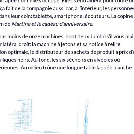
icapée dont elle s’occupe. Elles s’entraident pour toute u
 ça fait de la compagnie aussi car, à l’intérieur, les personne
ans leur coin: tablette, smartphone, écouteurs. La copine
um de
Martine et le cadeau d’anniversaire.
pas moins de onze machines, dont deux Jumbo s’il vous plaî
latéral droit: la machine à jetons et sa notice à relire
n optimale, le distributeur de sachets de produit à prix d’
lliques noirs. Au fond, les six séchoirs en alvéoles où
aériennes. Au milieu trône une longue table laquée blanche