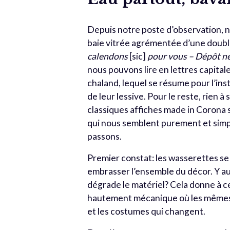
Depuis notre poste d’observation, n
baie vitrée agrémentée d’une doubl
calendons
[sic]
pour vous – Dépôt ne
nous pouvons lire en lettres capital
chaland, lequel se résume pour l’in
de leur lessive. Pour le reste, rien à
classiques affiches made in Corona s
qui nous semblent purement et simpl
passons.
Premier constat: les wasserettes se
embrasser l’ensemble du décor. Y aur
dégrade le matériel? Cela donne à 
hautement mécanique où les mêmes ge
et les costumes qui changent.