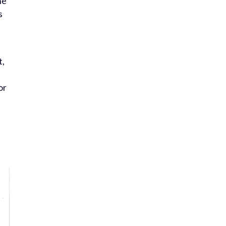
ne
s
t,
or