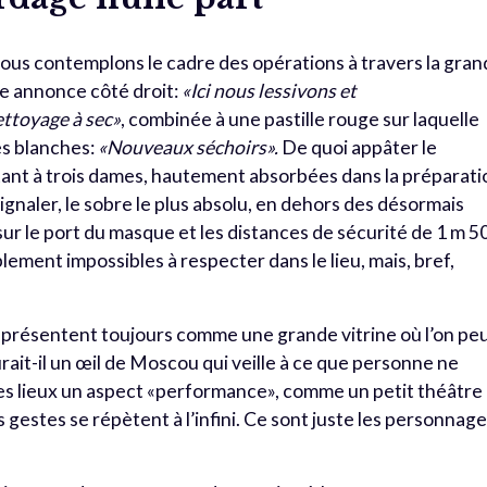
ous contemplons le cadre des opérations à travers la gra
e annonce côté droit:
«Ici nous lessivons et
ttoyage à sec»
, combinée à une pastille rouge sur laquelle
es blanches:
«Nouveaux séchoirs».
De quoi appâter le
stant à trois dames, hautement absorbées dans la préparati
 signaler, le sobre le plus absolu, en dehors des désormais
ur le port du masque et les distances de sécurité de 1 m 5
ement impossibles à respecter dans le lieu, mais, bref,
 présentent toujours comme une grande vitrine où l’on pe
ait-il un œil de Moscou qui veille à ce que personne ne
ces lieux un aspect «performance», comme un petit théâtre
stes se répètent à l’infini. Ce sont juste les personnag