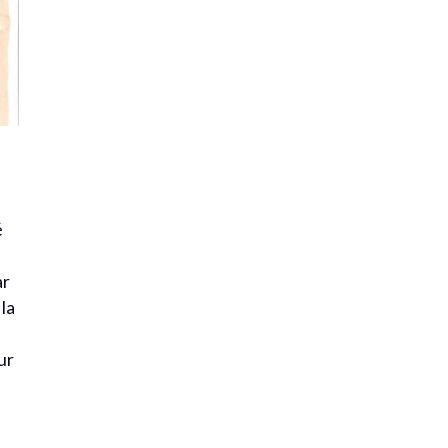
é
ar
la
ur