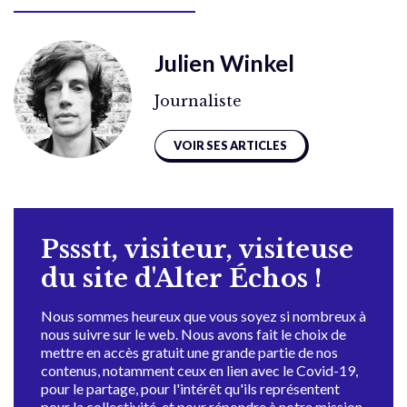
Julien Winkel
Journaliste
VOIR SES ARTICLES
Pssstt, visiteur, visiteuse
du site d'Alter Échos !
Nous sommes heureux que vous soyez si nombreux à
nous suivre sur le web. Nous avons fait le choix de
mettre en accès gratuit une grande partie de nos
contenus, notamment ceux en lien avec le Covid-19,
pour le partage, pour l'intérêt qu'ils représentent
pour la collectivité, et pour répondre à notre mission