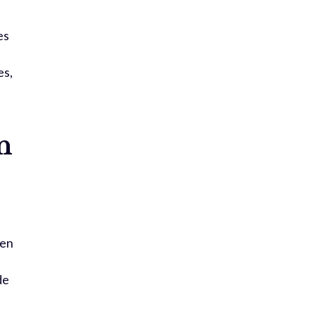
es
es,
n
 en
de