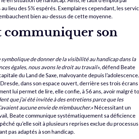
é en situation de handicap. Ainsi, le taux d’emploi par
au lieu des 5% espérés. Exemplaires cependant, les servi
s embauchent bien au-dessus de cette moyenne.
et communiquer son
 symbolique de donner de la visibilité au handicap dans la
ces égales, nous avons le droit au travail»
, défend Beate
capitale du Land de Saxe, malvoyante depuis l’adolescence
Dresde, dans son espace ouvert, derrière ses trois écrans
ent lui permet de lire, elle confie, à 56 ans, avoir malgré t
ent que j’ai été invitée à des entretiens parce que les
 n’avaient aucune envie de m’embaucher.»
Nécessitant un
ail, Beate communique systématiquement sa déficience
mpêché qu’elle soit à plusieurs reprises exclue du processus
ant pas adaptés à son handicap.