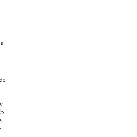
le
 de
ce
és
ec
s