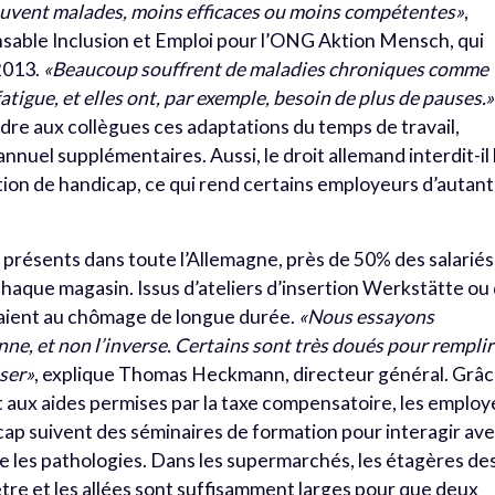
ouvent malades, moins efficaces ou moins compétentes»
,
able Inclusion et Emploi pour l’ONG Aktion Mensch, qui
2013.
«
Beaucoup souffrent de maladies chroniques comme
tigue, et elles ont, par exemple, besoin de plus de pauses.»
dre aux collègues ces adaptations du temps de travail,
nnuel supplémentaires. Aussi, le droit allemand interdit-il 
ion de handicap, ce qui rend certains employeurs d’autant
résents dans toute l’Allemagne, près de 50% des salariés
haque magasin. Issus d’ateliers d’insertion
Werkstätte
ou
taient au chômage de longue durée.
«Nous essayons
sonne, et non l’inverse. Certains sont très doués pour remplir
sser»
, explique Thomas Heckmann, directeur général. Grâ
 aux aides permises par la taxe compensatoire, les employ
ap suivent des séminaires de formation pour interagir av
 les pathologies. Dans les supermarchés, les étagères de
tre et les allées sont suffisamment larges pour que deux