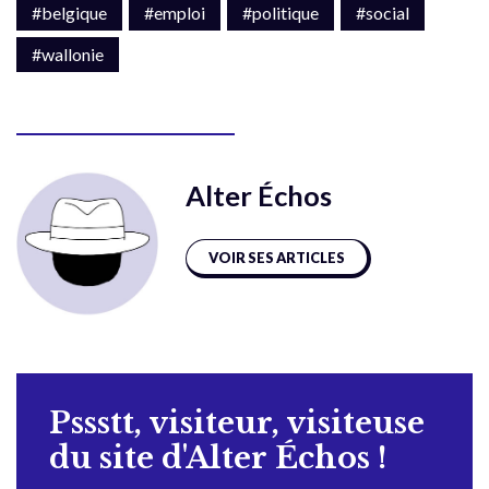
#belgique
#emploi
#politique
#social
#wallonie
Alter Échos
VOIR SES ARTICLES
Pssstt, visiteur, visiteuse
du site d'Alter Échos !