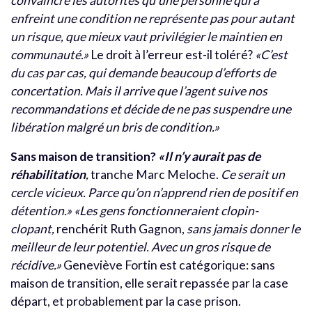
convaincre les autorités qu’une personne qui a
enfreint une condition ne représente pas pour autant
un risque, que mieux vaut privilégier le maintien en
communauté.»
Le droit à l’erreur est-il toléré?
«C’est
du cas par cas, qui demande beaucoup d’efforts de
concertation. Mais il arrive que l’agent suive nos
recommandations et décide de ne pas suspendre une
libération malgré un bris de condition.»
Sans maison de transition?
«Il n’y aurait pas de
réhabilitation
,
tranche Marc Meloche.
Ce serait un
cercle vicieux. Parce qu’on n’apprend rien de positif en
détention.»
«Les gens fonctionneraient clopin-
clopant,
renchérit Ruth Gagnon,
sans jamais donner le
meilleur de leur potentiel. Avec un gros risque de
récidive.»
Geneviève Fortin est catégorique: sans
maison de transition, elle serait repassée par la case
départ, et probablement par la case prison.