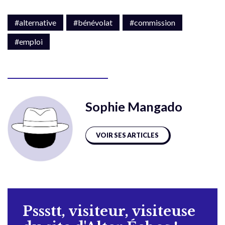
#alternative
#bénévolat
#commission
#emploi
Sophie Mangado
VOIR SES ARTICLES
Pssstt, visiteur, visiteuse