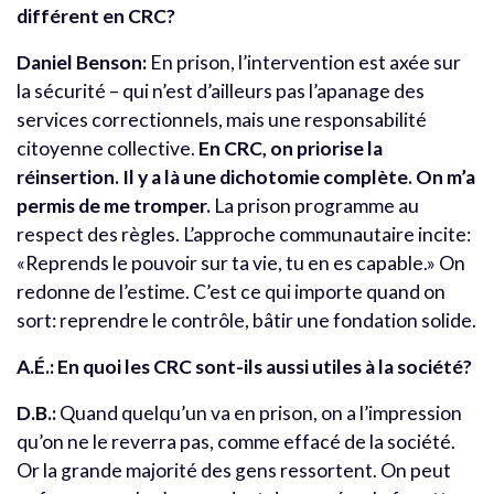
différent en CRC?
Daniel Benson:
En prison, l’intervention est axée sur
la sécurité – qui n’est d’ailleurs pas l’apanage des
services correctionnels, mais une responsabilité
citoyenne collective.
En CRC, on priorise la
réinsertion. Il y a là une dichotomie complète. On m’a
permis de me tromper.
La prison programme au
respect des règles. L’approche communautaire incite:
«Reprends le pouvoir sur ta vie, tu en es capable.» On
redonne de l’estime. C’est ce qui importe quand on
sort: reprendre le contrôle, bâtir une fondation solide.
A.É.: En quoi les CRC sont-ils aussi utiles à la société?
D.B.:
Quand quelqu’un va en prison, on a l’impression
qu’on ne le reverra pas, comme effacé de la société.
Or la grande majorité des gens ressortent. On peut