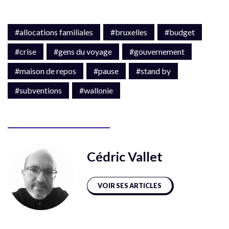
#allocations familiales
#bruxelles
#budget
#crise
#gens du voyage
#gouvernement
#maison de repos
#pause
#stand by
#subventions
#wallonie
Cédric Vallet
VOIR SES ARTICLES