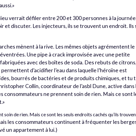
aussi.»
 lieu verrait défiler entre 200 et 300 personnes à la journée
r et discuter. Les injecteurs, ils se trouvent un endroit. Ils 
marches mènent à la rive. Les mêmes objets agrémentent le
éventrées. Une pipe à crack improvisée avec une petite
s fabriquées avec des boîtes de soda. Des rebuts de citrons
permettent d’acidifier l’eau dans laquelle l’héroïne est
ides, bourrés de bactéries et de produits chimiques, et tu 
istopher Collin, coordinateur de l’asbl Dune, active dans 
les consommateurs ne prennent soin de rien. Mais ce sont l
t.»
soin de rien. Mais ce sont les seuls endroits cachés qu’ils trouven
 mais les consommateurs continuent à fréquenter les berge
vé un appartement à lui.)