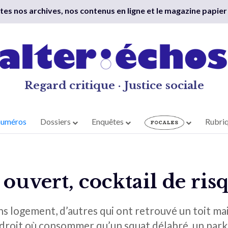
outes nos archives, nos contenus en ligne et le magazine papier
Regard critique · Justice sociale
numéros
Dossiers
Enquêtes
Rubri
 ouvert, cocktail de ris
ns logement, d’autres qui ont retrouvé un toit ma
ndroit où consommer qu’un squat délabré, un park