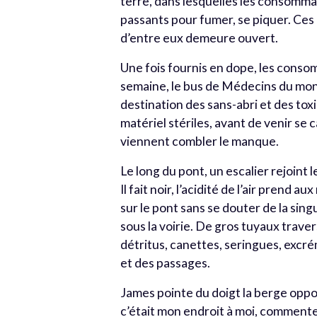
terre, dans lesquelles les consomma
passants pour fumer, se piquer. Ces 
d’entre eux demeure ouvert.
Une fois fournis en dope, les consom
semaine, le bus de Médecins du mond
destination des sans-abri et des to
matériel stériles, avant de venir se c
viennent combler le manque.
Le long du pont, un escalier rejoint l
Il fait noir, l’acidité de l’air prend
sur le pont sans se douter de la sin
sous la voirie. De gros tuyaux trave
détritus, canettes, seringues, excr
et des passages.
James pointe du doigt la berge opposé
c’était mon endroit à moi, commente-