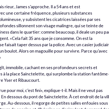
s rieur, James s’approche. Il a 54 ans et est
ec une certaine fréquence, plusieurs substances
olumineuse, y subsistent les cicatrices laissées par ses
ofondes sillonnent son visage malingre, qui se teinte de
siness dans le quartier: comme beaucoup, il deale un peu pa
’argent. «Cela fait 35 ans que je consomme. On est la
e faisait taper dessus par la police. Avec un casier judiciair
 un boulot. Alors on magouille pour survivre. Parce qu’avec
»
 gît, immobile, cachant en ses profondeurs secrets et
à la place Sainctelette, qui surplombe la station fantôme
tre Yser et Ribaucourt.
ue pour moi, c’est fini», explique-t-il. Mais il ne veut pas
. En dessous du pont de Sainctelette. À cet endroit de la vil
rge. Au-dessous, il regorge de petites salles enfouies sous 