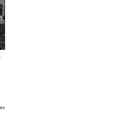
s
n
les