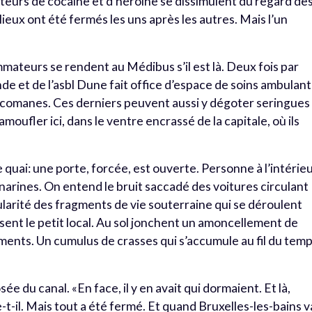
teurs de cocaïne et d’héroïne se dissimulent du regard de
lieux ont été fermés les uns après les autres. Mais l’un
mateurs se rendent au Médibus s’il est là. Deux fois par
e et de l’asbl Dune fait office d’espace de soins ambulant
xicomanes. Ces derniers peuvent aussi y dégoter seringues
amoufler ici, dans le ventre encrassé de la capitale, où ils
e quai: une porte, forcée, est ouverte. Personne à l’intérieu
 aux narines. On entend le bruit saccadé des voitures circulant
gularité des fragments de vie souterraine qui se déroulent
rsent le petit local. Au sol jonchent un amoncellement de
éments. Un cumulus de crasses qui s’accumule au fil du tem
e du canal. «En face, il y en avait qui dormaient. Et là,
t-il. Mais tout a été fermé. Et quand Bruxelles-les-bains v