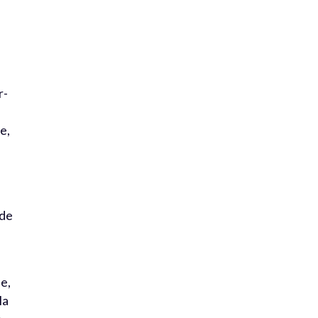
r-
e,
 de
le,
la