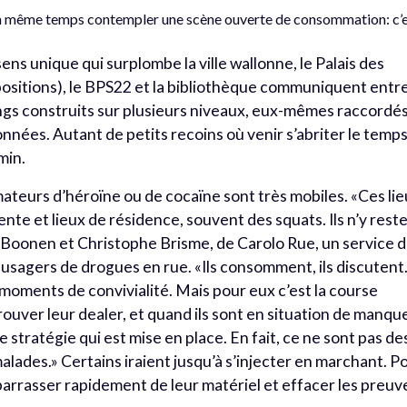
n même temps contempler une scène ouverte de consommation: c’
ens unique qui surplombe la ville wallonne, le Palais des
positions), le BPS22 et la bibliothèque communiquent entr
ngs construits sur plusieurs niveaux, eux-mêmes raccordé
nnées. Autant de petits recoins où venir s’abriter le temp
min.
teurs d’héroïne ou de cocaïne sont très mobiles. «Ces li
ente et lieux de résidence, souvent des squats. Ils n’y rest
 Boonen et Christophe Brisme, de Carolo Rue, un service 
 usagers de drogues en rue. «Ils consomment, ils discutent
moments de convivialité. Mais pour eux c’est la course
rouver leur dealer, et quand ils sont en situation de manque,
ne stratégie qui est mise en place. En fait, ce ne sont pas de
lades.» Certains iraient jusqu’à s’injecter en marchant. P
arrasser rapidement de leur matériel et effacer les preuv