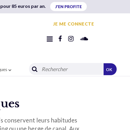
 pour 85 euros par an.
J'EN PROFITE
JE ME CONNECTE
ques
OK
ques
is conservent leurs habitudes
ing ou une berge de canal. Aux