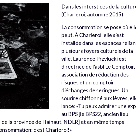
Dans les interstices de la cultur
(Charleroi, automne 2015)
La consommation se pose où ell
peut. À Charleroi, elle s’est
installée dans les espaces relian
plusieurs foyers culturels de la
ville. Laurence Przylucki est
directrice de l’asbl Le Comptoir,
association de réduction des
risques et un comptoir
d’échanges de seringues. Un
sourire chiffonné aux lèvres, ell
lance: «Tu peux admirer une ex
au BPS [le BPS22, ancien lieu
rt de la province de Hainaut, NDLR] et en même temps
onsommation: c’est Charleroi!»