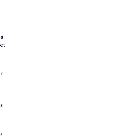
s
 à
 et
r.
ps
a