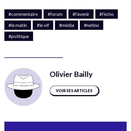
#commentaire
#forum
#l'avenir
#l'echo
#le matin
#le vif
#média
#netino
#politique
Olivier Bailly
VOIR SES ARTICLES