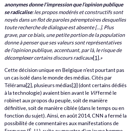
anonymes donne l’impression que l’opinion publique
se radicalise
: les propos modérés et constructifs sont
noyés dans un flot de paroles péremptoires desquelles
toute recherche de dialogue est absente […]. Plus
grave, par ce biais, une petite portion de la population
donne à penser que ses valeurs sont représentatives
de l’opinion publique, accentuant, par là, le risque de
décomplexer certains discours radicaux
[1]
.»
Cette décision unique en Belgique n’est pourtant pas
un cas isolé dans le monde des médias. Cités par
Télérama
[2]
, plusieurs médias
[3]
(dont certains dédiés
à la technologie) avaient bien avant le
Vif
fermé le
robinet aux propos du peuple, soit de manière
définitive, soit de manière ciblée (dans le temps ou en
fonction du sujet). Ainsi, en août 2014, CNN a fermé la
possibilité de commentaires aux manifestations de
Ferguson (É.-U.), suite au meurtre d’un jeune homme