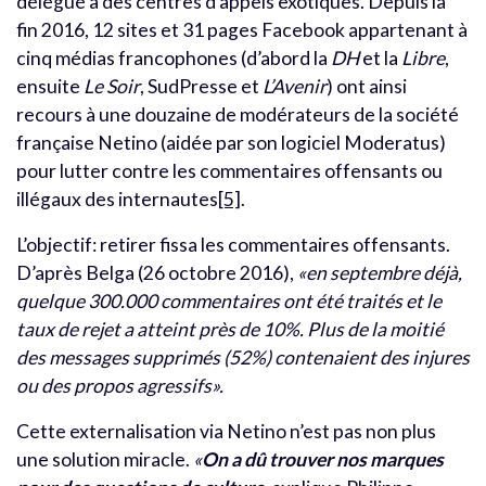
délégué à des centres d’appels exotiques. Depuis la
fin 2016, 12 sites et 31 pages Facebook appartenant à
cinq médias francophones (d’abord la
DH
et la
Libre
,
ensuite
Le Soir
, SudPresse et
L’Avenir
) ont ainsi
recours à une douzaine de modérateurs de la société
française Netino (aidée par son logiciel Moderatus)
pour lutter contre les commentaires offensants ou
illégaux des internautes
[5]
.
L’objectif: retirer fissa les commentaires offensants.
D’après Belga (26 octobre 2016),
«en septembre déjà,
quelque 300.000 commentaires ont été traités et le
taux de rejet a atteint près de 10%. Plus de la moitié
des messages supprimés (52%) contenaient des injures
ou des propos agressifs».
Cette externalisation via Netino n’est pas non plus
une solution miracle.
«
On a dû trouver nos marques