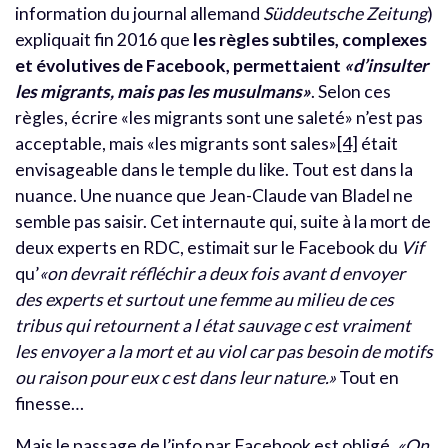
information du journal allemand
Süddeutsche Zeitung
)
expliquait fin 2016 que
les règles subtiles, complexes
et évolutives de Facebook, permettaient
«d’insulter
les migrants, mais pas les musulmans»
. Selon ces
règles, écrire «les migrants sont une saleté» n’est pas
acceptable, mais «les migrants sont sales»
[4]
était
envisageable dans le temple du like. Tout est dans la
nuance. Une nuance que Jean-Claude van Bladel ne
semble pas saisir. Cet internaute qui, suite à la mort de
deux experts en RDC, estimait sur le Facebook du
Vif
qu’
«on devrait réfléchir a deux fois avant d envoyer
des experts et surtout une femme au milieu de ces
tribus qui retournent a l état sauvage c est vraiment
les envoyer a la mort et au viol car pas besoin de motifs
ou raison pour eux c est dans leur nature.»
Tout en
finesse…
Mais le passage de l’info par Facebook est obligé.
«On