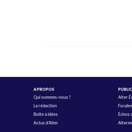
A PROPOS
PUBLI
Qui sommes-nous ?
Alter 
La rédaction
Focale
Boîte à idées
Échos d
Actus d’Alter
Alterme