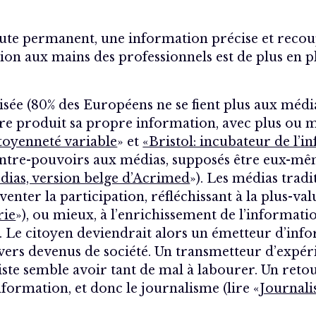
oute permanent, une information précise et recou
on aux mains des professionnels est de plus en p
isée (80% des Européens ne se fient plus aux médi
ire produit sa propre information, avec plus ou mo
citoyenneté variable
» et
«Bristol: incubateur de l’i
ontre-pouvoirs aux médias, supposés être eux-mêm
dias, version belge d’Acrimed
»). Les médias tradi
inventer la participation, réfléchissant à la plus-v
rie
»), ou mieux, à l’enrichissement de l’informatio
). Le citoyen deviendrait alors un émetteur d’inf
ivers devenus de société. Un transmetteur d’expér
iste semble avoir tant de mal à labourer. Un ret
formation, et donc le journalisme (lire «
Journali