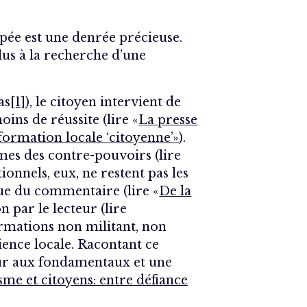
pée est une denrée précieuse.
lus à la recherche d’une
as
[1]
), le citoyen intervient de
ins de réussite (lire «
La presse
nformation locale ‘citoyenne’»
).
es des contre-pouvoirs (lire
tionnels, eux, ne restent pas les
alue du commentaire (lire «
De la
n par le lecteur (lire
ormations non militant, non
ience locale. Racontant ce
our aux fondamentaux et une
sme et citoyens: entre défiance