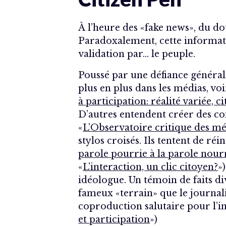
À l’heure des «fake news», du d
Paradoxalement, cette informati
validation par… le peuple.
Poussé par une défiance général
plus en plus dans les médias, vo
à participation: réalité variée, 
D’autres entendent créer des c
«
L’Observatoire critique des mé
stylos croisés. Ils tentent de ré
parole pourrie à la parole nour
«
L’interaction, un clic citoyen?
»
idéologue. Un témoin de faits d
fameux «terrain» que le journal
coproduction salutaire pour l’in
et participation
»)