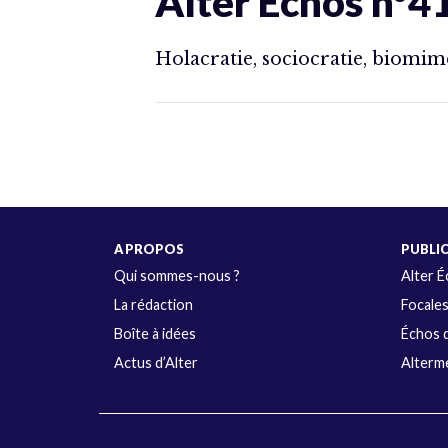
Alter Échos n°4
Holacratie, sociocratie, biomimé
A PROPOS
PUBLI
Qui sommes-nous ?
Alter 
La rédaction
Focale
Boîte à idées
Échos d
Actus d’Alter
Alterme