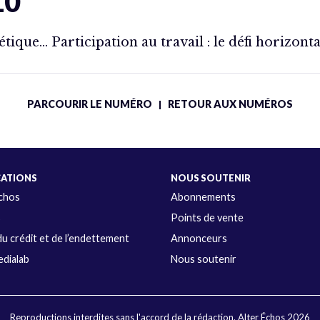
10
tique… Participation au travail : le défi horizonta
PARCOURIR LE NUMÉRO
RETOUR AUX NUMÉROS
|
CATIONS
NOUS SOUTENIR
Échos
Abonnements
s
Points de vente
u crédit et de l’endettement
Annonceurs
dialab
Nous soutenir
Reproductions interdites sans l'accord de la rédaction. Alter Échos 2026