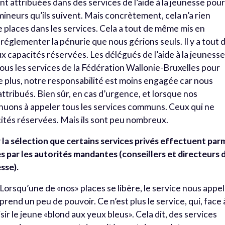
nt attribuées dans des services de l’aide à la jeunesse pou
ineurs qu’ils suivent. Mais concrètement, cela n’a rien
 de places dans les services. Cela a tout de même mis en
églementer la pénurie que nous gérions seuls. Il y a tout 
 capacités réservées. Les délégués de l’aide à la jeuness
ous les services de la Fédération Wallonie-Bruxelles pour
e plus, notre responsabilité est moins engagée car nous
attribués. Bien sûr, en cas d’urgence, et lorsque nos
inuons à appeler tous les services communs. Ceux qui ne
ités réservées. Mais ils sont peu nombreux.
r la sélection que certains services privés effectuent par
es par les autorités mandantes (conseillers et directeurs 
esse).
 Lorsqu’une de «nos» places se libère, le service nous appel
rend un peu de pouvoir. Ce n’est plus le service, qui, face 
sir le jeune «blond aux yeux bleus». Cela dit, des services