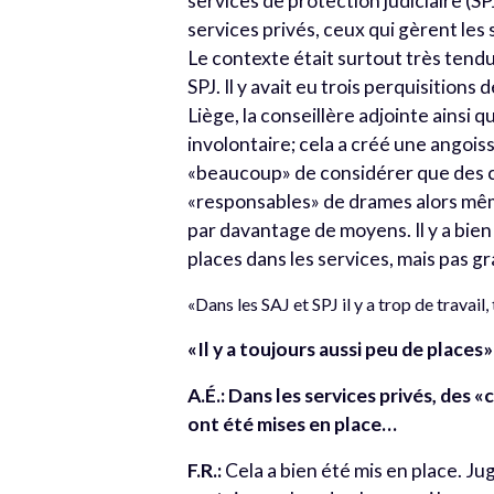
services de protection judiciaire (SPJ
services privés, ceux qui gèrent les
Le contexte était surtout très tendu
SPJ. Il y avait eu trois perquisitions
Liège, la conseillère adjointe ainsi
involontaire; cela a créé une angois
«beaucoup» de considérer que des c
«responsables» de drames alors mê
par davantage de moyens. Il y a bien
places dans les services, mais pas g
«Dans les SAJ et SPJ il y a trop de travail
«Il y a toujours aussi peu de places»
A.É.: Dans les services privés, des 
ont été mises en place…
F.R.:
Cela a bien été mis en place. Jug