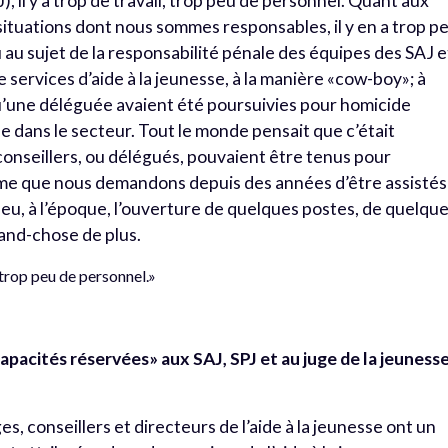
), il y a trop de travail, trop peu de personnel. Quant aux
 situations dont nous sommes responsables, il y en a trop p
 au sujet de la responsabilité pénale des équipes des SAJ e
 de services d’aide à la jeunesse, à la manière «cow-boy»; à
 qu’une déléguée avaient été poursuivies pour homicide
se dans le secteur. Tout le monde pensait que c’était
onseillers, ou délégués, pouvaient être tenus pour
me que nous demandons depuis des années d’être assistés
 eu, à l’époque, l’ouverture de quelques postes, de quelqu
rand-chose de plus.
, trop peu de personnel.»
«capacités réservées» aux SAJ, SPJ et au juge de la jeuness
es, conseillers et directeurs de l’aide à la jeunesse ont un