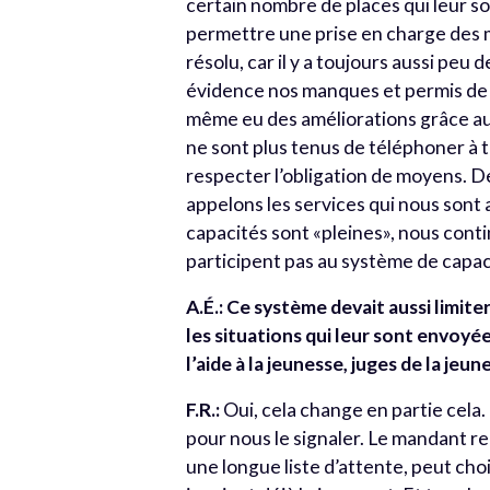
certain nombre de places qui leur so
permettre une prise en charge des m
résolu, car il y a toujours aussi peu
évidence nos manques et permis de r
même eu des améliorations grâce aux
ne sont plus tenus de téléphoner à t
respecter l’obligation de moyens. D
appelons les services qui nous sont 
capacités sont «pleines», nous cont
participent pas au système de capac
A.É.: Ce système devait aussi limite
les situations qui leur sont envoyé
l’aide à la jeunesse, juges de la jeun
F.R.:
Oui, cela change en partie cela.
pour nous le signaler. Le mandant rep
une longue liste d’attente, peut choi