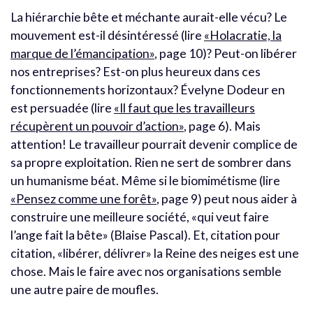
La hiérarchie bête et méchante aurait-elle vécu? Le
mouvement est-il désintéressé (lire
«Holacratie, la
marque de l’émancipation»
, page 10)? Peut-on libérer
nos entreprises? Est-on plus heureux dans ces
fonctionnements horizontaux? Évelyne Dodeur en
est persuadée (lire
«Il faut que les travailleurs
récupèrent un pouvoir d’action»
, page 6).
Mais
at
tention! Le travailleur pourrait devenir complice de
sa propre exploitation. Rien ne sert de sombrer dans
un humanisme béat. Même si le biomimétisme (lire
«Pensez comme une forêt»
, page 9) peut nous aider à
construire une meilleure société, «qui veut faire
l’ange fait la bête» (Blaise Pascal). Et, citation pour
citation, «libérer, délivrer» la Reine des neiges est une
chose. Mais le faire avec nos organisations semble
une autre paire de moufles.