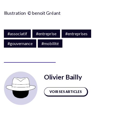
Illustration © benoit Gréant
#associatif
#entreprise
#entreprises
#gouvernance
#mobilité
Olivier Bailly
VOIR SES ARTICLES