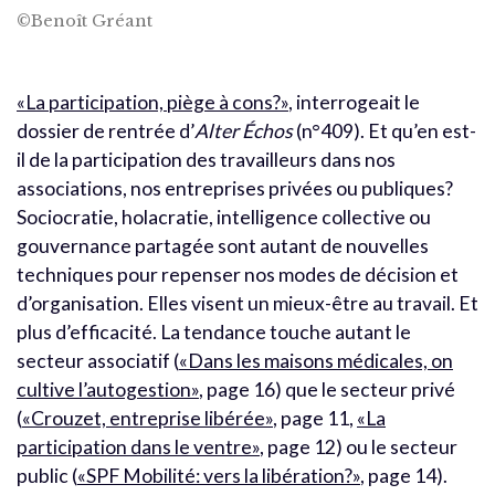
©Benoît Gréant
«La participation, piège à cons?»
, interrogeait le
dossier de rentrée d’
Alter Échos
(n°409). Et qu’en est-
il de la participation des travailleurs dans nos
associations, nos entreprises privées ou publiques?
Sociocratie, holacratie, intelligence collective ou
gouvernance partagée sont autant de nouvelles
techniques pour repenser nos modes de décision et
d’organisation. Elles visent un mieux-être au travail. Et
plus d’efficacité. La tendance touche autant le
secteur associatif (
«Dans les maisons médicales, on
cultive l’autogestion»
, page 16
) que le secteur privé
(
«Crouzet, entreprise libérée»
, page 11,
«La
participation dans le ventre»
, page 12
) ou le secteur
public (
«SPF Mobilité: vers la libération?»
, page 14
).