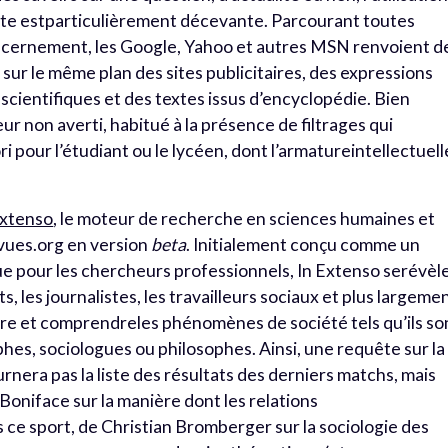
te estparticulièrement décevante. Parcourant toutes
 discernement, les Google, Yahoo et autres MSN renvoient d
 sur le même plan des sites publicitaires, des expressions
 scientifiques et des textes issus d’encyclopédie. Bien
eur non averti, habitué à la présence de filtrages qui
iori pour l’étudiant ou le lycéen, dont l’armatureintellectuell
Extenso
, le moteur de recherche en sciences humaines et
ues.org en version
beta
. Initialement conçu comme un
ue pour les chercheurs professionnels, In Extenso serévèle
s, les journalistes, les travailleurs sociaux et plus largemen
tre et comprendreles phénomènes de société tels qu’ils so
phes, sociologues ou philosophes. Ainsi, une requête sur la
nera pas la liste des résultats des derniers matchs, mais
 Boniface sur la manière dont les relations
 ce sport, de Christian Bromberger sur la sociologie des