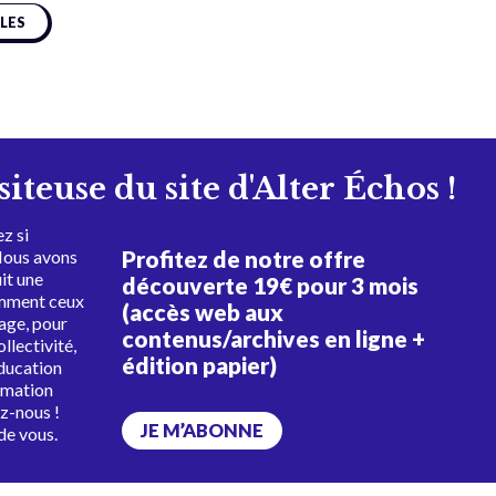
CLES
isiteuse du site d'Alter Échos !
z si
Profitez de notre offre
Nous avons
uit une
découverte 19€ pour 3 mois
amment ceux
(accès web aux
tage, pour
contenus/archives en ligne +
ollectivité,
édition papier)
éducation
rmation
ez-nous !
JE M’ABONNE
de vous.