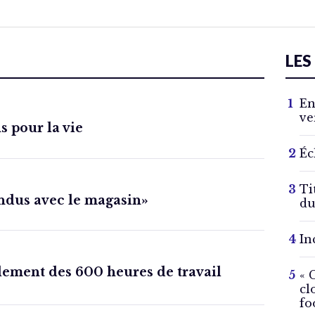
LES
En
ve
 pour la vie
Éc
Ti
endus avec le magasin»
du
In
llement des 600 heures de travail
« 
cl
fo