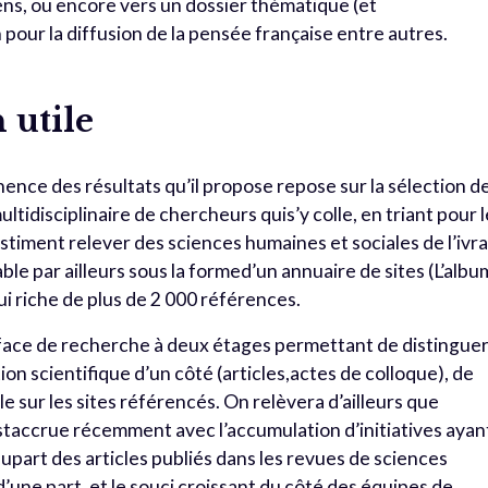
ns, ou encore vers un dossier thématique (et
 pour la diffusion de la pensée française entre autres.
 utile
inence des résultats qu’il propose repose sur la sélection d
ultidisciplinaire de chercheurs quis’y colle, en triant pour 
estiment relever des sciences humaines et sociales de l’ivra
ble par ailleurs sous la formed’un annuaire de sites (L’albu
ui riche de plus de 2 000 références.
rface de recherche à deux étages permettant de distingue
ion scientifique d’un côté (articles,actes de colloque), de
e sur les sites référencés. On relèvera d’ailleurs que
estaccrue récemment avec l’accumulation d’initiatives ayan
lupart des articles publiés dans les revues de sciences
une part, et le souci croissant du côté des équipes de