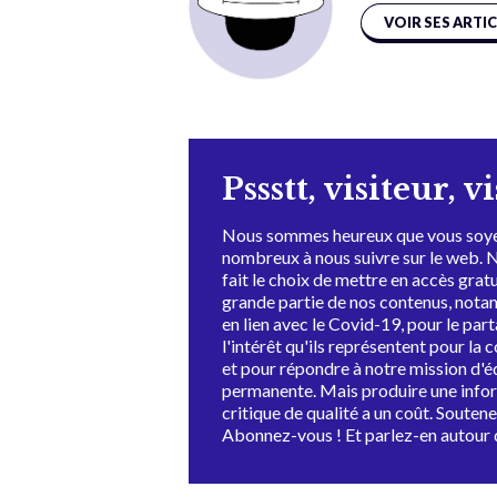
VOIR SES ARTI
Pssstt, visiteur, v
Nous sommes heureux que vous soye
nombreux à nous suivre sur le web. 
fait le choix de mettre en accès grat
grande partie de nos contenus, not
en lien avec le Covid-19, pour le par
l'intérêt qu'ils représentent pour la c
et pour répondre à notre mission d'
permanente. Mais produire une info
critique de qualité a un coût. Souten
Abonnez-vous ! Et parlez-en autour 