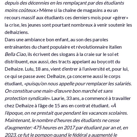
depuis des décennies en les remplaçant par des étudiants
moins coûteux.»
Même si la chaîne de magasins a eu un
recours massif aux étudiants ces derniers mois pour «gérer»
la crise, les jeunes sont pourtant nombreux à venir soutenir les
delhaiziens.
Dans une ambiance bon enfant, au son des paroles
entraînantes du chant populaire et révolutionnaire italien
Bella Ciao
, ils écrivent des slogans à la craie sur le sol et
distribuent, eux aussi, des tracts appelant au boycott du
Delhaize. Lulu, 18 ans, vient d’entrer à l’université et, pour lui,
ce qui se passe avec Delhaize, ça concerne aussi le corps
étudiant,
«
puisqu’on nous appelle pour remplacer les salariés.
On constitue une main-d’œuvre bon marché et sans
protection syndicale»
. Laurie, 33 ans, a commencé à travailler
chez Delhaize à l’âge de 15 ans en contrat étudiant.
«À
l’époque, on ne prestait que pendant les vacances scolaires.
Maintenant, le nombre d’heures des étudiants ne cesse
d’augmenter: 475 heures en 2017 par étudiant par an et, en
2023, ce fut le pompon quand le fédéral a augmenté le