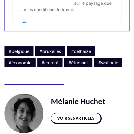
#belgique
#bruxelles
#delhaize
#économie
#emploi
#étudiant
#wallonie
Mélanie Huchet
VOIR SES ARTICLES