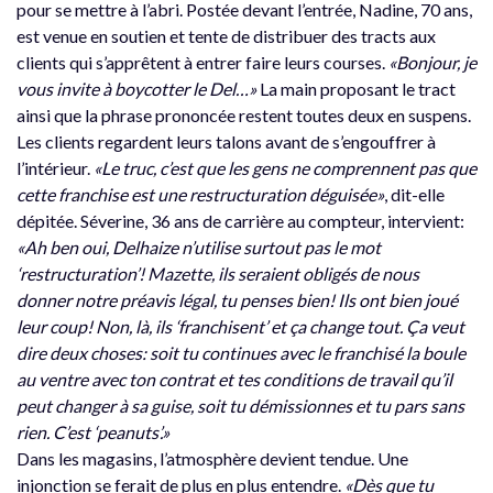
pour se mettre à l’abri. Postée devant l’entrée, Nadine, 70 ans,
est venue en soutien et tente de distribuer des tracts aux
clients qui s’apprêtent à entrer faire leurs courses.
«Bonjour, je
vous invite à boycotter le Del…»
La main proposant le tract
ainsi que la phrase prononcée restent toutes deux en suspens.
Les clients regardent leurs talons avant de s’engouffrer à
l’intérieur.
«Le truc, c’est que les gens ne comprennent pas que
cette franchise est une restructuration déguisée»
, dit-elle
dépitée. Séverine, 36 ans de carrière au compteur, intervient:
«Ah ben oui, Delhaize n’utilise surtout pas le mot
‘restructuration’! Mazette, ils seraient obligés de nous
donner notre préavis légal, tu penses bien! Ils ont bien joué
leur coup! Non, là, ils ‘franchisent’ et ça change tout. Ça veut
dire deux choses: soit tu continues avec le franchisé la boule
au ventre avec ton contrat et tes conditions de travail qu’il
peut changer à sa guise, soit tu démissionnes et tu pars sans
rien. C’est ‘peanuts’.»
Dans les magasins, l’atmosphère devient tendue. Une
injonction se ferait de plus en plus entendre.
«Dès que tu