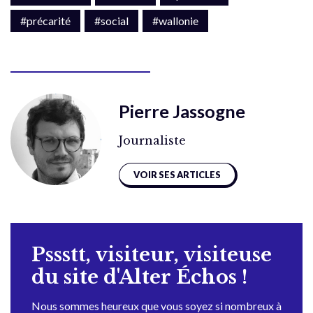
#précarité
#social
#wallonie
Pierre Jassogne
Journaliste
VOIR SES ARTICLES
Pssstt, visiteur, visiteuse
du site d'Alter Échos !
Nous sommes heureux que vous soyez si nombreux à