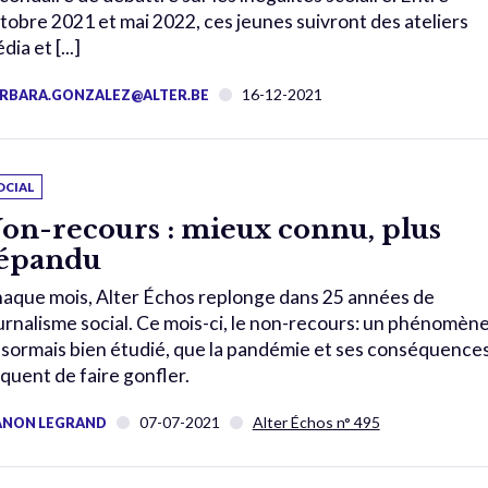
tobre 2021 et mai 2022, ces jeunes suivront des ateliers
dia et [...]
16-12-2021
RBARA.GONZALEZ@ALTER.BE
OCIAL
on-recours : mieux connu, plus
épandu
aque mois, Alter Échos replonge dans 25 années de
urnalisme social. Ce mois-ci, le non-recours: un phénomène
sormais bien étudié, que la pandémie et ses conséquence
squent de faire gonfler.
07-07-2021
Alter Échos n° 495
NON LEGRAND