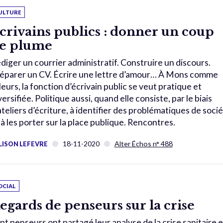
ULTURE
crivains publics : donner un coup
e plume
diger un courrier administratif. Construire un discours.
éparer un CV. Écrire une lettre d’amour… À Mons comme
lleurs, la fonction d’écrivain public se veut pratique et
versifiée. Politique aussi, quand elle consiste, par le biais
ateliers d’écriture, à identifier des problématiques de soci
 à les porter sur la place publique. Rencontres.
18-11-2020
Alter Échos n° 488
LISON LEFEVRE
OCIAL
egards de penseurs sur la crise
pt penseurs ont partagé leur analyse de la crise sanitaire e