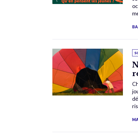
oc
mé
BA
S
N
r
Ch
jo
dé
ri
MA