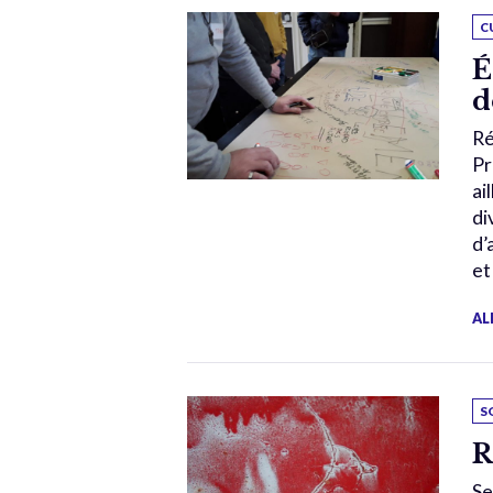
C
É
d
Ré
Pr
ai
di
d’
et
AL
S
R
Se