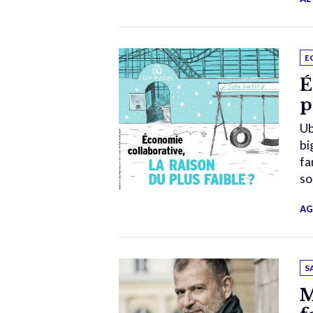
E
É
p
Ub
bi
fa
so
AG
S
M