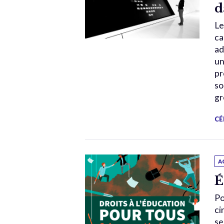
d
Le
ca
ad
un
pr
so
gr
CÉ
A
É
Po
ci
se