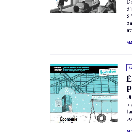
De
d’
SP
pa
at
MA
S
É
p
Ub
bi
fa
so
AL