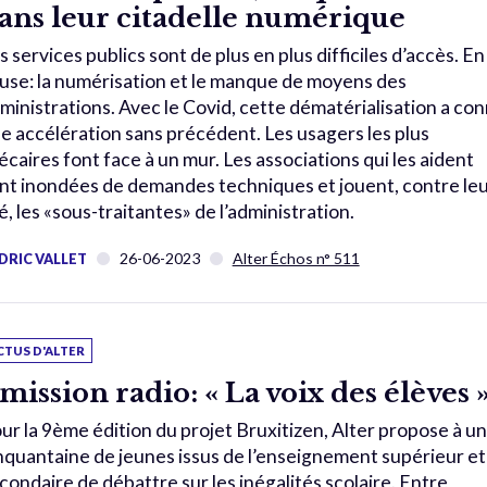
ans leur citadelle numérique
s services publics sont de plus en plus difficiles d’accès. En
use: la numérisation et le manque de moyens des
ministrations. Avec le Covid, cette dématérialisation a co
e accélération sans précédent. Les usagers les plus
écaires font face à un mur. Les associations qui les aident
nt inondées de demandes techniques et jouent, contre le
é, les «sous-traitantes» de l’administration.
26-06-2023
Alter Échos n° 511
DRIC VALLET
CTUS D'ALTER
mission radio: « La voix des élèves 
ur la 9ème édition du projet Bruxitizen, Alter propose à u
nquantaine de jeunes issus de l’enseignement supérieur et
condaire de débattre sur les inégalités scolaire. Entre