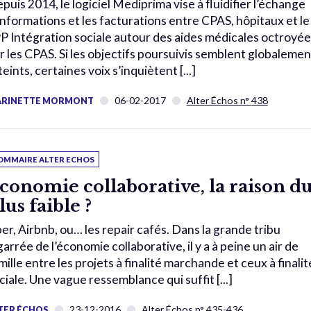
puis 2014, le logiciel Mediprima vise à fluidifier l’échange
informations et les facturations entre CPAS, hôpitaux et le
P Intégration sociale autour des aides médicales octroyée
r les CPAS. Si les objectifs poursuivis semblent globalemen
teints, certaines voix s’inquiètent [...]
06-02-2017
Alter Échos n° 438
RINETTE MORMONT
OMMAIRE ALTER ECHOS
conomie collaborative, la raison d
lus faible ?
er, Airbnb, ou… les repair cafés. Dans la grande tribu
garrée de l’économie collaborative, il y a à peine un air de
mille entre les projets à finalité marchande et ceux à finalit
ciale. Une vague ressemblance qui suffit [...]
23-12-2016
Alter Échos n° 435-436
TER ÉCHOS