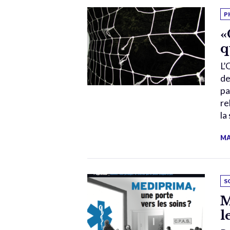
P
«
q
L’
de
pa
re
la
MA
S
M
l