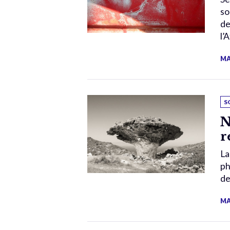
so
de
l’
MA
S
N
r
La
ph
de
MA