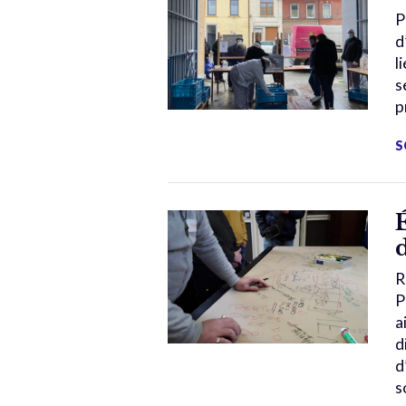
P
d
l
s
p
S
R
P
a
d
d
s