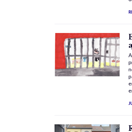
R
A
p
n
p
e
e
J