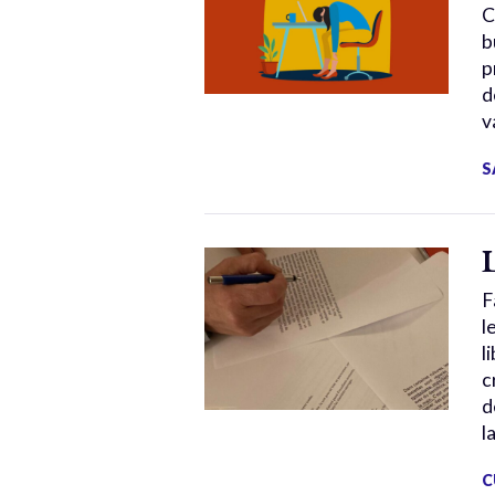
C
b
p
d
v
S
F
l
l
c
d
l
C