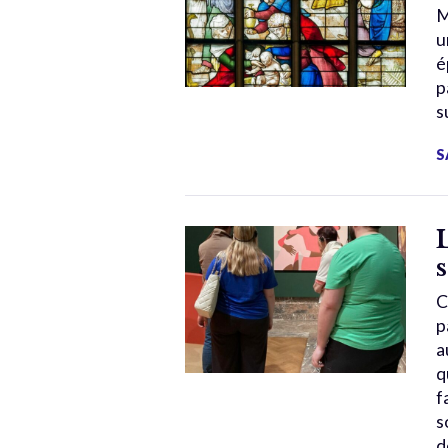
M
u
é
p
s
S
C
p
a
q
f
s
d