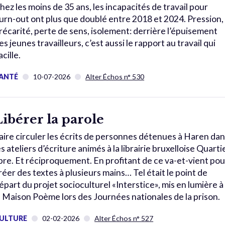
hez les moins de 35 ans, les incapacités de travail pour
urn-out ont plus que doublé entre 2018 et 2024. Pression,
récarité, perte de sens, isolement: derrière l’épuisement
es jeunes travailleurs, c’est aussi le rapport au travail qui
acille.
ANTÉ
10-07-2026
Alter Échos n° 530
Libérer la parole
aire circuler les écrits de personnes détenues à Haren da
es ateliers d’écriture animés à la librairie bruxelloise Quarti
ibre. Et réciproquement. En profitant de ce va-et-vient pou
réer des textes à plusieurs mains… Tel était le point de
épart du projet socioculturel «Interstice», mis en lumière à
a Maison Poème lors des Journées nationales de la prison.
ULTURE
02-02-2026
Alter Échos n° 527