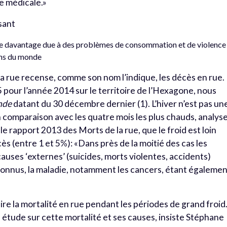
e médicale.»
isant
ute davantage due à des problèmes de consommation et de violence
ins du monde
 la rue recense, comme son nom l’indique, les décès en rue.
pour l’année 2014 sur le territoire de l’Hexagone, nous
nde
datant du 30 décembre dernier (1). L’hiver n’est pas un
comparaison avec les quatre mois les plus chauds, analys
 le rapport 2013 des Morts de la rue, que le froid est loin
ès (entre 1 et 5%): «Dans près de la moitié des cas les
causes ‘externes’ (suicides, morts violentes, accidents)
onnus, la maladie, notamment les cancers, étant égaleme
duire la mortalité en rue pendant les périodes de grand froid
une étude sur cette mortalité et ses causes, insiste Stéphane