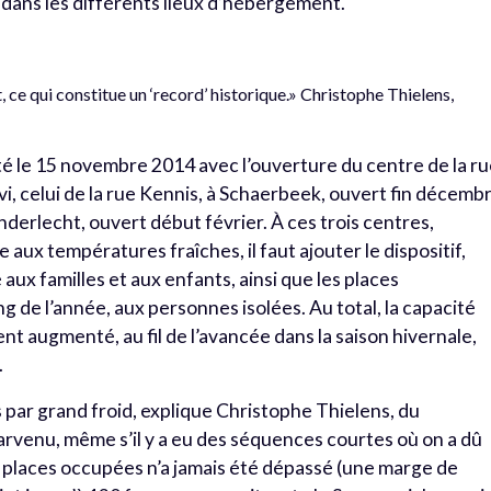
ans les différents lieux d’hébergement.
 ce qui constitue un ‘record’ historique.» Christophe Thielens,
uté le 15 novembre 2014 avec l’ouverture du centre de la r
i, celui de la rue Kennis, à Schaerbeek, ouvert fin décemb
nderlecht, ouvert début février. À ces trois centres,
aux températures fraîches, il faut ajouter le dispositif,
aux familles et aux enfants, ainsi que les places
ng de l’année, aux personnes isolées. Au total, la capacité
t augmenté, au fil de l’avancée dans la saison hivernale,
.
us par grand froid, explique Christophe Thielens, du
arvenu, même s’il y a eu des séquences courtes où on a dû
0 places occupées n’a jamais été dépassé (une marge de