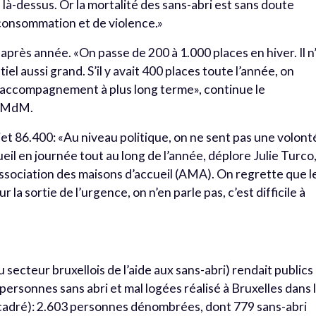
à-dessus. Or la mortalité des sans-abri est sans doute
consommation et de violence.»
près année. «On passe de 200 à 1.000 places en hiver. Il n
iel aussi grand. S’il y avait 400 places toute l’année, on
n accompagnement à plus long terme», continue le
e MdM.
t 86.400: «Au niveau politique, on ne sent pas une volont
cueil en journée tout au long de l’année, déplore Julie Turco
Association des maisons d’accueil (AMA). On regrette que l
sur la sortie de l’urgence, on n’en parle pas, c’est difficile à
au secteur bruxellois de l’aide aux sans-abri) rendait publics
ersonnes sans abri et mal logées réalisé à Bruxelles dans 
cadré): 2.603 personnes dénombrées, dont 779 sans-abri