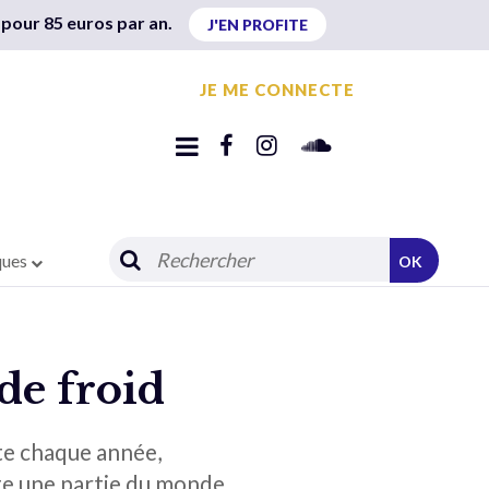
 pour 85 euros par an.
J'EN PROFITE
JE ME CONNECTE
ques
OK
de froid
te chaque année,
ute une partie du monde