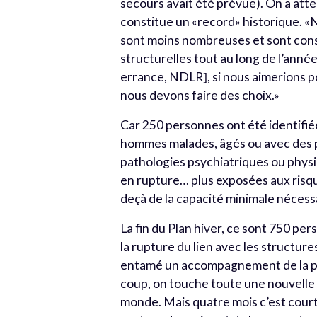
secours avait été prévue). On a atte
constitue un «record» historique. «No
sont moins nombreuses et sont cons
structurelles tout au long de l’anné
errance, NDLR
, si nous aimerions 
]
nous devons faire des choix.»
Car 250 personnes ont été identifié
hommes malades, âgés ou avec des 
pathologies psychiatriques ou physi
en rupture… plus exposées aux risqu
deçà de la capacité minimale nécess
La fin du Plan hiver, ce sont 750 pe
la rupture du lien avec les structur
entamé un accompagnement de la per
coup, on touche toute une nouvell
monde. Mais quatre mois c’est court.