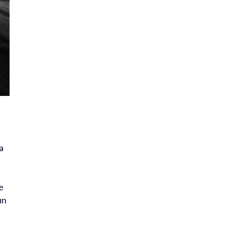
a
e
e
un