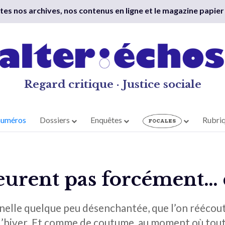
outes nos archives, nos contenus en ligne et le magazine papier
Regard critique · Justice sociale
numéros
Dossiers
Enquêtes
Rubri
urent pas forcément… 
nelle quelque peu désenchantée, que l’on réécou
de l’hiver. Et comme de coutume, au moment où to