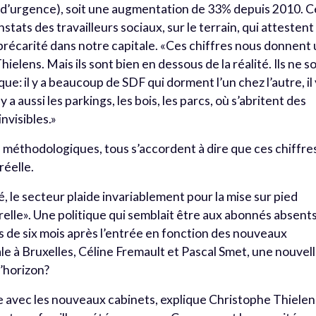
d’urgence), soit une augmentation de 33% depuis 2010. C
tats des travailleurs sociaux, sur le terrain, qui attestent
précarité dans notre capitale. «Ces chiffres nous donnent
lens. Mais ils sont bien en dessous de la réalité. Ils ne s
que: il y a beaucoup de SDF qui dorment l’un chez l’autre, il 
y a aussi les parkings, les bois, les parcs, où s’abritent des
nvisibles.»
es méthodologiques, tous s’accordent à dire que ces chiffre
réelle.
é, le secteur plaide invariablement pour la mise sur pied
relle». Une politique qui semblait être aux abonnés absent
 de six mois après l’entrée en fonction des nouveaux
ale à Bruxelles, Céline Fremault et Pascal Smet, une nouvel
l’horizon?
ve avec les nouveaux cabinets, explique Christophe Thielen