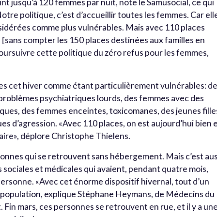
int jusqu’à 120 femmes par nuit, note le Samusocial, ce qui
tre politique, c’est d’accueillir toutes les femmes. Car ell
idérées comme plus vulnérables. Mais avec 110 places
e
sans compter les 150 places destinées aux familles en
[
poursuivre cette politique du zéro refus pour les femmes,
es cet hiver comme étant particulièrement vulnérables: d
problèmes psychiatriques lourds, des femmes avec des
ques, des femmes enceintes, toxicomanes, des jeunes fille
es d’agression. «Avec 110 places, on est aujourd’hui bien 
aire», déplore Christophe Thielens.
rsonnes qui se retrouvent sans hébergement. Mais c’est aus
es sociales et médicales qui avaient, pendant quatre mois,
sonne. «Avec cet énorme dispositif hivernal, tout d’un
e population, explique Stéphane Heymans, de Médecins du
 Fin mars, ces personnes se retrouvent en rue, et il y a un