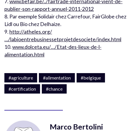
7.
www.befair.be/../fairtrade-international-vient-de-
publier-son-rapport-annuel-2011-2012
8. Par exemple Solidair chez Carrefour, FairGlobe chez
Lidl ou Bio chez Delhaize.
9.
http://atheles.org/
…/labioentrebusinessetprojetdesociete/index.html
10.
www.dolceta.eu/…/Etat-des-lieux-de-l-
alimentation.html
#agriculture
#alimentation
#belgique
#certification
#chance
Marco Bertolini