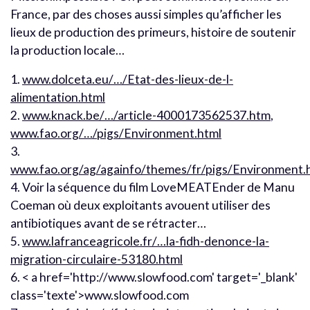
France, par des choses aussi simples qu’afficher les
lieux de production des primeurs, histoire de soutenir
la production locale…
1.
www.dolceta.eu/…/Etat-des-lieux-de-l-
alimentation.html
2.
www.knack.be/…/article-4000173562537.htm
,
www.fao.org/…/pigs/Environment.html
3.
www.fao.org/ag/againfo/themes/fr/pigs/Environment.
4. Voir la séquence du film LoveMEATEnder de Manu
Coeman où deux exploitants avouent utiliser des
antibiotiques avant de se rétracter…
5.
www.lafranceagricole.fr/…la-fidh-denonce-la-
migration-circulaire-53180.html
6. < a href='http://www.slowfood.com' target='_blank'
class='texte'>www.slowfood.com