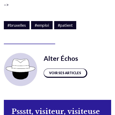
–>
#bruxelles
#emploi
#patient
Alter Échos
VOIR SES ARTICLES
Pssstt, visiteur, visiteuse