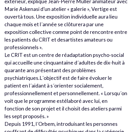
extérieur, explique Jean-Pierre Müller animateur avec
Marie Askenasi d’un atelier « galerie », Vertige est
ouvertà tous. Une exposition individuelle aura lieu
chaque mois et l´année se clôturera par une
exposition collective comme point de rencontre entre
les patients du CRIT et desartistes amateurs ou
professionnels ».
Le CRIT est un centre de réadaptation psycho-social
qui accueille une cinquantaine d´adultes de dix-huit à
quarante ans présentant des problèmes
psychiatriques.L´objectif est de faire évoluer le
patient en l´aidant à s´orienter socialement,
professionnellement et personnellement. « Lorsqu´on
voit que le programme estélaboré avec lui, en
fonction de son projet et il choisit des ateliers parmi
les sept proposés. »
Depuis 1991, l´Orbem, introduisant les personnes
souffrant de difficultés psychiques dans la catégorie